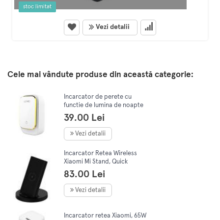
stoc limitat
Vezi detalii
Cele mai vândute produse din această categorie:
Incarcator de perete cu
functie de lumina de noapte
LDNIO A4405, 3x USB, 22W
39.00 Lei
(alb)
Vezi detalii
Incarcator Retea Wireless
Xiaomi Mi Stand, Quick
Charge, 20W, Negru
83.00 Lei
GDS4145GL
Vezi detalii
Incarcator retea Xiaomi, 65W