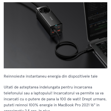
Reinnoieste instantaneu energia din dispozitivele tale
Uitati de asteptarea indelungata pentru incarcarea
telefonului sau a laptopului! Incarcatorul va permite sa va
incarcati cu o putere de pana la 100 de wati! Drept urmare,
puteti reinnoi 100% energie in MacBook Pro 2021 16" in
aproximativ 2,5 ore. In plus,