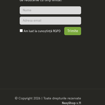
de reducerile cu timp limitat!
Trimite
Am luat la cunoștință
RGPD
© Copyright 2026 | Toate drepturile rezervate
NexyShop v.11