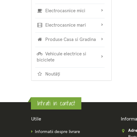
Electrocasnice mici
Electrocasnice mari
Produse Casa si Gradina
Vehicule electrice si
biciclete
Noutăți
Intrati in contact
Utile
Informa
Adre
Informatii despre livrare