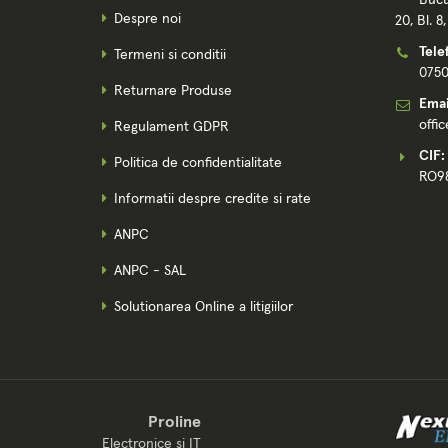
Bucu
Despre noi
20, Bl. 8
Tele
Termeni si conditii
075
Returnare Produse
Emai
offi
Regulament GDPR
CIF:
Politica de confidentialitate
RO9
Informatii despre credite si rate
ANPC
ANPC - SAL
Solutionarea Online a litigiilor
Proline
Electronice si IT