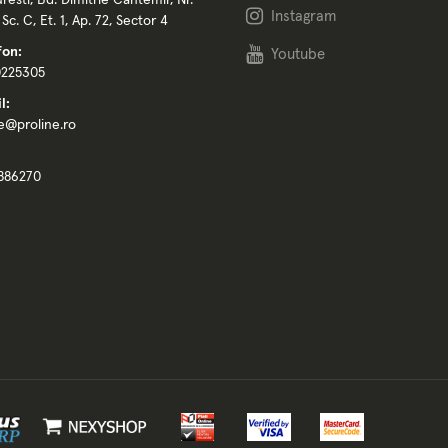
resti, Bd. Dimitrie Cantemir, Nr.
Instagram
, Sc. C, Et. 1, Ap. 72, Sector 4
fon:
Youtube
0225305
l:
ce@proline.ro
886270