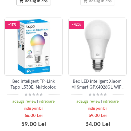
Adaug în coș
Adaug în coș
-11%
-42%
Bec inteligent TP-Link
Bec LED inteligent Xiaomi
Tapo L530E, Multicolor,
Mi Smart GPX4026GL WiFi,
Wi-Fi 2.4GHz, 806 Lumeni,
E27, 8W, 810 lm, lumina
E27, smart
alba calda (2700K)
adaugă review
|
întrebare
adaugă review
|
întrebare
indisponibil
indisponibil
66.00 Lei
59.00 Lei
59.00 Lei
34.00 Lei