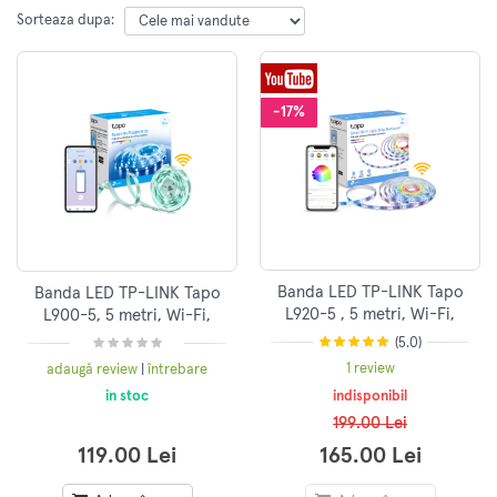
Sorteaza dupa:
-17%
Banda LED TP-LINK Tapo
Banda LED TP-LINK Tapo
L920-5 , 5 metri, Wi-Fi,
L900-5, 5 metri, Wi-Fi,
multicolora, inteligenta
multicolora
(5.0)
1 review
adaugă review
|
întrebare
indisponibil
in stoc
199.00 Lei
165.00 Lei
119.00 Lei