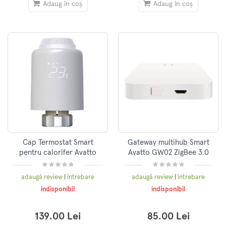
Adaug în coș
Adaug în coș
Cap Termostat Smart
Gateway multihub Smart
pentru calorifer Avatto
Avatto GW02 ZigBee 3.0
TRV07 Zigbee 3.0 TUYA,
BLE SigMesh WIFI TUYA,
Alb
Alb
adaugă review
|
întrebare
adaugă review
|
întrebare
indisponibil
indisponibil
139.00 Lei
85.00 Lei