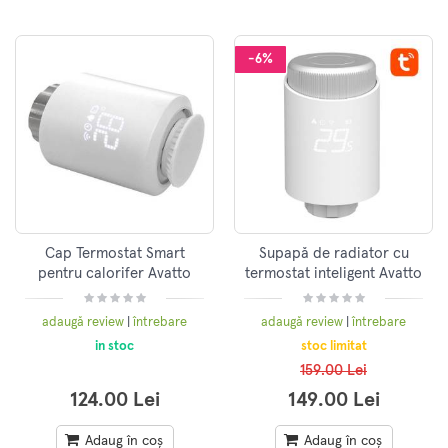
-6%
Cap Termostat Smart
Supapă de radiator cu
pentru calorifer Avatto
termostat inteligent Avatto
TRV06 Zigbee 3.0 TUYA,
TRV10 Zigbee Tuya
Alb
adaugă review
|
întrebare
adaugă review
|
întrebare
in stoc
stoc limitat
159.00 Lei
124.00 Lei
149.00 Lei
Adaug în coș
Adaug în coș