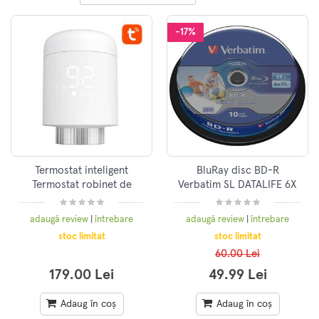
-17%
Termostat inteligent
BluRay disc BD-R
Termostat robinet de
Verbatim SL DATALIFE 6X
radiator Avatto TRV16
25GB 10PK SPINDLE WIDE
Zigbee Tuya
PRINTABLE NO ID "43804"
adaugă review
|
întrebare
adaugă review
|
întrebare
stoc limitat
stoc limitat
60.00 Lei
179.00 Lei
49.99 Lei
Adaug în coș
Adaug în coș