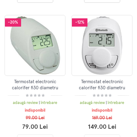
-20%
-12%
Termostat electronic
Termostat electronic
calorifer fi30 diametru
calorifer fi30 diametru
CC-RT-N
CC-RT-N-Bluetooth
adaugă review
|
întrebare
adaugă review
|
întrebare
indisponibil
indisponibil
99.00 Lei
169.00 Lei
79.00 Lei
149.00 Lei