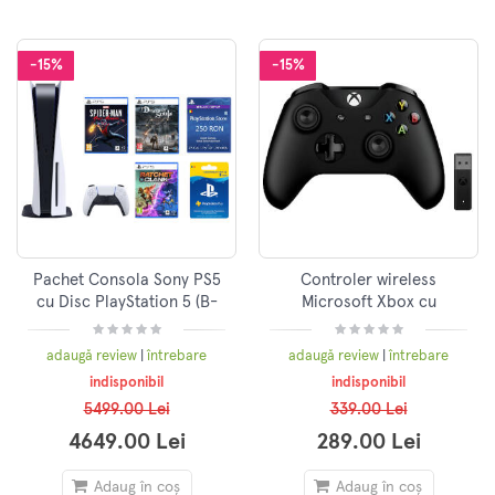
-15%
-15%
Pachet Consola Sony PS5
Controler wireless
cu Disc PlayStation 5 (B-
Microsoft Xbox cu
Chasis) 825GB, Alb + 3
adaptor pentru PC, Negru
jocuri Spider-Man Miles
adaugă review
|
întrebare
adaugă review
|
întrebare
Morales, DemonS Soul,
indisponibil
indisponibil
Ratchet and Clank,
5499.00 Lei
339.00 Lei
Membership 90 zile, Card
PlayStation Store 250 RON
4649.00 Lei
289.00 Lei
Adaug în coș
Adaug în coș