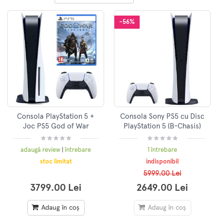
-56%
Consola PlayStation 5 +
Consola Sony PS5 cu Disc
Joc PS5 God of War
PlayStation 5 (B-Chasis)
Ragnarok
825GB, Alb
adaugă review
|
întrebare
1 întrebare
stoc limitat
indisponibil
5999.00 Lei
3799.00 Lei
2649.00 Lei
Adaug în coș
Adaug în coș