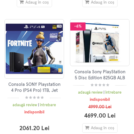
Adaug în coș
Adaug în coș
-6%
Consola Sony PlayStation
5 Disc Edition 825GB ALB
cu joc FIFA 23
Consola SONY Playstation
4 Pro (PS4 Pro) 1TB, Jet
adaugă review
|
întrebare
Black Fortnite Neo Versa
indisponibil
Bundle
adaugă review
|
întrebare
4999.00 Lei
indisponibil
4699.00 Lei
2061.20 Lei
Adaug în coș