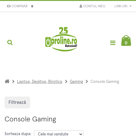
COMPARĂ
CONTUL MEU
LINK-URI
0
0
Laptop, Desktop, Birotica
Gaming
Console Gaming
Filtrează
Console Gaming
Sorteaza dupa: