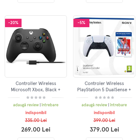
-20%
-5%
Controller Wireless
Controler Wireless
Microsoft Xbox, Black +
PlayStation 5 DualSense +
cablu USB Type C, 1V8-
NBA 2K22 Jumpstart
00015
Bundle, Alb
adaugă review
|
întrebare
adaugă review
|
întrebare
indisponibil
indisponibil
335.00 Lei
399.00 Lei
269.00 Lei
379.00 Lei