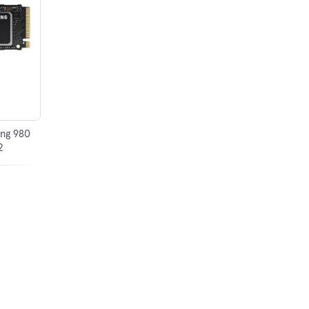
ung 980
2