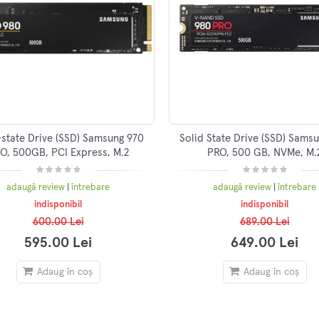
-state Drive (SSD) Samsung 970
Solid State Drive (SSD) Sams
O, 500GB, PCI Express, M.2
PRO, 500 GB, NVMe, M.
adaugă review
|
întrebare
adaugă review
|
întrebare
indisponibil
indisponibil
600.00 Lei
689.00 Lei
595.00 Lei
649.00 Lei
Adaug în coș
Adaug în coș