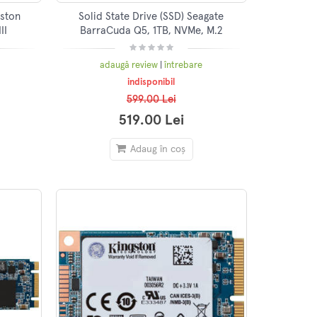
gston
Solid State Drive (SSD) Seagate
II
BarraCuda Q5, 1TB, NVMe, M.2
adaugă review
|
întrebare
indisponibil
599.00 Lei
519.00 Lei
Adaug în coș