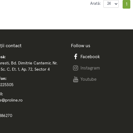
Arată:
1
ții contact
Follow us
Facebook
să:
resti, Bd. Dimitrie Cantemir, Nr.
Instagram
, Sc. C, Et. 1, Ap. 72, Sector 4
fon:
Youtube
0225305
l:
ce@proline.ro
886270