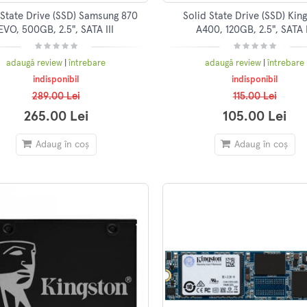
 State Drive (SSD) Samsung 870
Solid State Drive (SSD) Kin
EVO, 500GB, 2.5", SATA III
A400, 120GB, 2.5", SATA I
adaugă review
|
întrebare
adaugă review
|
întrebare
indisponibil
indisponibil
289.00 Lei
115.00 Lei
265.00 Lei
105.00 Lei
Adaug în coș
Adaug în coș