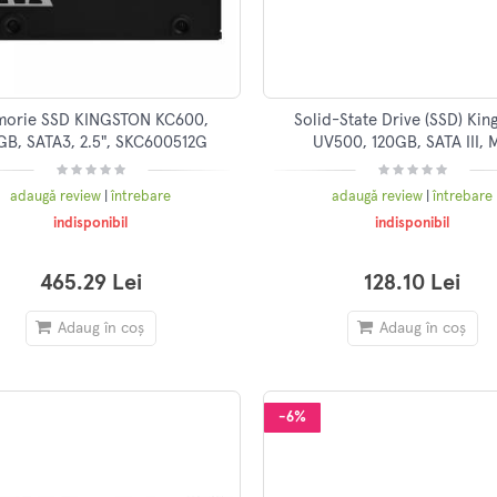
orie SSD KINGSTON KC600,
Solid-State Drive (SSD) Kin
GB, SATA3, 2.5", SKC600512G
UV500, 120GB, SATA III, 
adaugă review
|
întrebare
adaugă review
|
întrebare
indisponibil
indisponibil
465.29 Lei
128.10 Lei
Adaug în coș
Adaug în coș
-6%