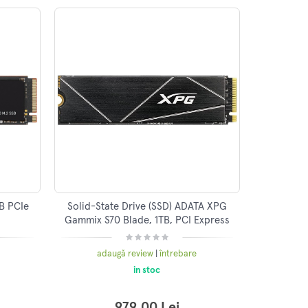
B PCIe
Solid-State Drive (SSD) ADATA XPG
Gammix S70 Blade, 1TB, PCI Express
4.0 x4, M.2, AGAMMIXS70B-1T-CS
adaugă review
|
întrebare
in stoc
979.00 Lei