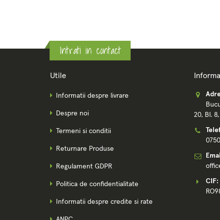
Intrati in contact
Utile
Informa
Adre
Informatii despre livrare
Bucu
Despre noi
20, Bl. 8
Tele
Termeni si conditii
075
Returnare Produse
Emai
offi
Regulament GDPR
CIF:
Politica de confidentialitate
RO9
Informatii despre credite si rate
ANPC