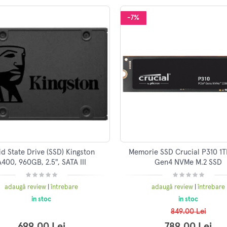
-7%
id State Drive (SSD) Kingston
Memorie SSD Crucial P310 1T
A400, 960GB, 2.5", SATA III
Gen4 NVMe M.2 SSD
adaugă review
|
întrebare
adaugă review
|
întrebare
in stoc
in stoc
849.00 Lei
699.00 Lei
789.00 Lei