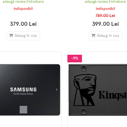
adaugă review
|
întrebare
adaugă review
|
întrebare
indisponibil
indisponibil
789.00 Lei
379.00 Lei
399.00 Lei
Adaug în coș
Adaug în coș
-9%