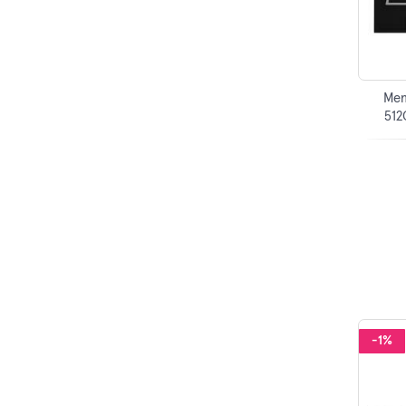
Mem
512
-1%