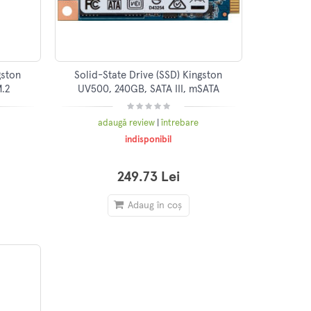
gston
Solid-State Drive (SSD) Kingston
M.2
UV500, 240GB, SATA III, mSATA
adaugă review
|
întrebare
indisponibil
249.73 Lei
Adaug în coș