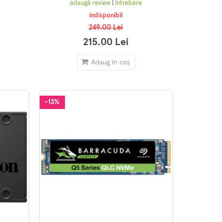
adaugă review
|
întrebare
indisponibil
249.00 Lei
215.00 Lei
Adaug în coș
-13%