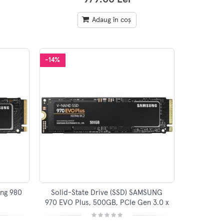
Adaug în coș
-14%
ung 980
Solid-State Drive (SSD) SAMSUNG
970 EVO Plus, 500GB, PCIe Gen 3.0 x
4, M.2 PCIE, MZ-V7S500BW