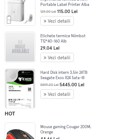
Portable Label Printer Alba
115.00 Lei
129.00 Lei
Vezi detalii
Etichete termice Niimbot
T12*40-160 Alb
29.04 Lei
Vezi detalii
Hard Disk intern 3.5in 24TB
Seagate Exos X24 Sata-III
7200Rpm 512Mb
5445.00 Lei
5899.00 Lei
Vezi detalii
HOT
Mouse gaming Cougar 200M,
Orange