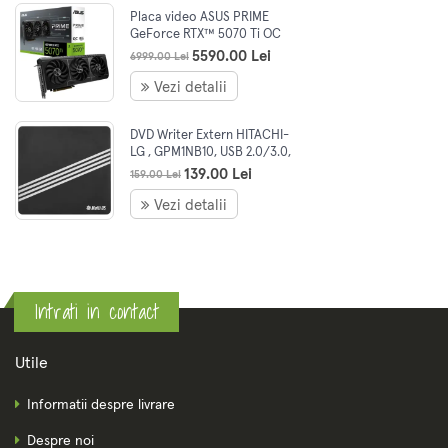
Placa video ASUS PRIME
GeForce RTX™ 5070 Ti OC
Edition, 16GB GDDR7, 256-bit
5590.00 Lei
6999.00 Lei
Vezi detalii
DVD Writer Extern HITACHI-
LG , GPM1NB10, USB 2.0/3.0,
ultraslim, negru
139.00 Lei
159.00 Lei
Vezi detalii
Intrati in contact
Utile
Informatii despre livrare
Despre noi