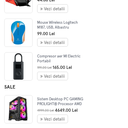
44.66 Lei
Vezi detalii
Mouse Wireless Logitech
M187, USB, Albastru
99.00 Lei
Vezi detalii
Compresor aer MI Electric
Portabil
165.00 Lei
199.00 Lei
Vezi detalii
SALE
Sistem Desktop PC GAMING
PROLIGHT® Procesor AMD
Ryzen 5 5500 4.2GHz, 16GB
4649.00 Lei
4999.00 Lei
RAM, 1TB SSD, GEFORCE RTX
5060 8Gb, preinstalare
Vezi detalii
Win11Pro