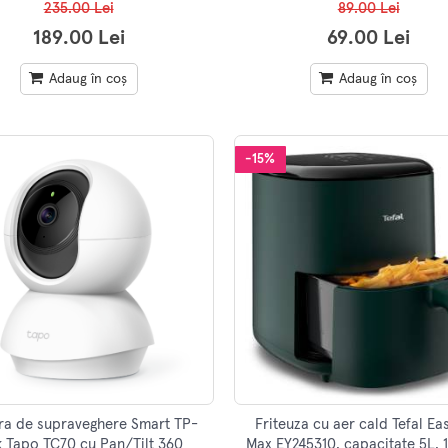
235.00 Lei
89.00 Lei
189.00 Lei
69.00 Lei
Adaug în coș
Adaug în coș
-15%
a de supraveghere Smart TP-
Friteuza cu aer cald Tefal Ea
k Tapo TC70 cu Pan/Tilt 360
Max EY245310, capacitate 5L,