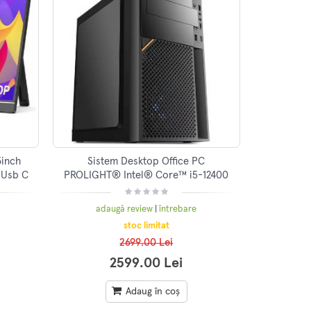
3inch
Sistem Desktop Office PC
 Usb C
PROLIGHT® Intel® Core™ i5-12400
ubtire
4.4 GHz, 16GB DDR4, SSD 512GB,
Windows 11 Pro
adaugă review
|
întrebare
stoc limitat
2699.00 Lei
2599.00 Lei
Adaug în coș