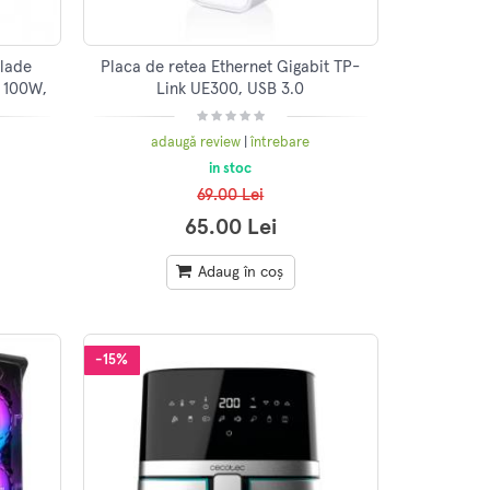
lade
Placa de retea Ethernet Gigabit TP-
D 100W,
Link UE300, USB 3.0
ype-C,
adaugă review
|
întrebare
in stoc
69.00 Lei
65.00 Lei
Adaug în coș
-15%