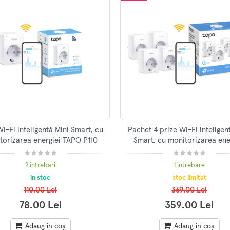
Wi-Fi inteligentă Mini Smart, cu
Pachet 4 prize Wi-Fi inteligen
torizarea energiei TAPO P110
Smart, cu monitorizarea ene
TAPO P110
2 întrebări
1 întrebare
in stoc
stoc limitat
110.00 Lei
369.00 Lei
78.00 Lei
359.00 Lei
Adaug în coș
Adaug în coș