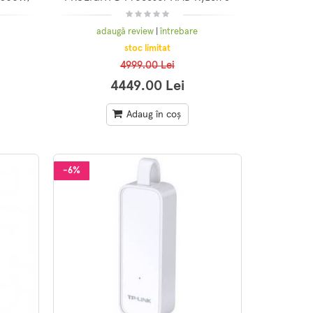
5500 4.2GHz, 16GB RAM DDR4, 1TB
SSD, VIDEO Nvidia GEFORCE RTX
adaugă review
|
întrebare
4060, 8GB, Windows 11 PRO
stoc limitat
4999.00 Lei
4449.00 Lei
Adaug în coș
-6%