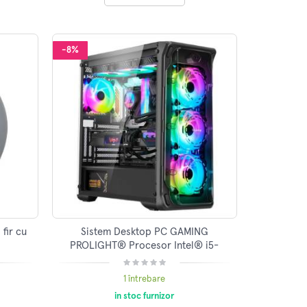
-8%
fir cu
Sistem Desktop PC GAMING
PROLIGHT® Procesor Intel® i5-
12400F 4.4GHz, 32GB RAM DDR4, 1TB
SSD, VIDEO Nvidia RTX 5060 8GB,
1 întrebare
Preinstalare Win 11 Pro
in stoc furnizor