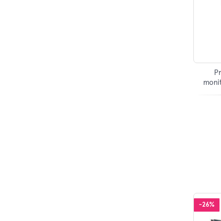
Pr
monit
-26%