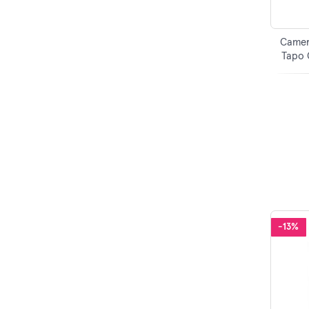
Camer
Tapo C
-13%