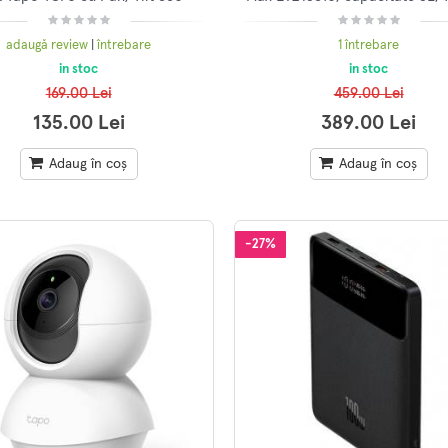
, Full HD 1080P, Night Vision
10 prg, touch, Verde
adaugă review
|
întrebare
1 întrebare
in stoc
in stoc
169.00 Lei
459.00 Lei
135.00 Lei
389.00 Lei
Adaug în coș
Adaug în coș
-27%