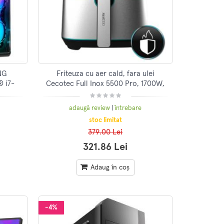
NG
Friteuza cu aer cald, fara ulei
 i7-
Cecotec Full Inox 5500 Pro, 1700W,
4, 1TB
5.5L, Control tactil, 8 programe
 8GB,
presetate,
adaugă review
|
întrebare
 Racire
stoc limitat
379.00 Lei
321.86 Lei
Adaug în coș
-4%