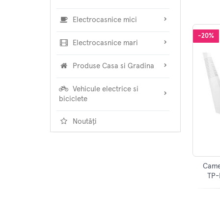
Electrocasnice mici
-20%
Electrocasnice mari
Produse Casa si Gradina
Vehicule electrice si
biciclete
Noutăți
Came
TP-
senzor