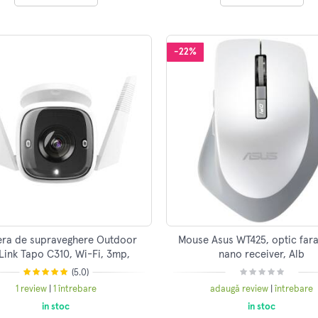
-22%
ra de supraveghere Outdoor
Mouse Asus WT425, optic fara 
Link Tapo C310, Wi-Fi, 3mp,
nano receiver, Alb
 de miscare, night vision 30m,
(5.0)
IP66
1 review
|
1 întrebare
adaugă review
|
întrebare
in stoc
in stoc