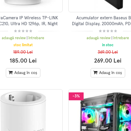
aCamera IP Wireless TP-LINK
Acumulator extern Baseus B
210, Ultra HD 1296p, IR, Night
Digital Display, 20000mAh, P
Vision, alb
5A, ultra thin, 2xUSB, 2x SB T
Negru
adaugă review
|
întrebare
adaugă review
|
întrebare
stoc limitat
in stoc
189.00 Lei
369.00 Lei
185.00 Lei
269.00 Lei
Adaug în coș
Adaug în coș
-3%