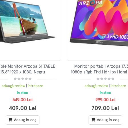
able Monitor Arzopa S1 TABLE
Monitor portabil Arzopa 17.
15.6" 1920 x 1080, Negru
1080p sRgb Fhd Hdr Ips Hdmi
Type C difuzor dual foarte s
adaugă review
|
întrebare
adaugă review
|
întrebare
in stoc
in stoc
549.00 Lei
999.00 Lei
409.00 Lei
709.00 Lei
Adaug în coș
Adaug în coș