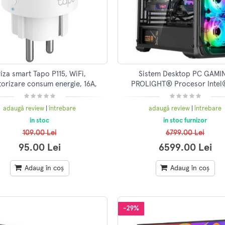
iza smart Tapo P115, WiFi,
Sistem Desktop PC GAMI
orizare consum energie, 16A,
PROLIGHT® Procesor Intel®
220-240V, Alb
12700F 4.4GHz, 32GB RAM DDR
SSD, VIDEO Nvidia RTX 5060
adaugă review
|
întrebare
adaugă review
|
întrebare
preinstalare Win 11 Pro, WiFi,
in stoc
in stoc furnizor
Lichid
109.00 Lei
6799.00 Lei
95.00 Lei
6599.00 Lei
Adaug în coș
Adaug în coș
-29%