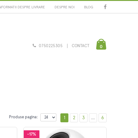
NFORMATII DESPRE LIVRARE
DESPRE NOI
BLOG
0750225305
CONTACT
0
Produse pagina:
1
2
3
...
6
-17%