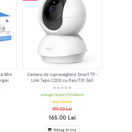
tă Mini
Camera de supraveghere Smart TP-
rgiei
Link Tapo C200 cu Pan/Tilt 360
grade, Full HD 1080P, Night Vision
adaugă review
|
întrebare
stoc limitat
199.00 Lei
165.00 Lei
Adaug în coș