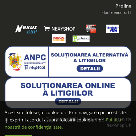
Proline
Electronice si IT
Acest site folosește cookie-uri. Prin navigarea pe acest site,
iți exprimi acordul asupra folosirii cookie-urilor.
Politica
© Copyright 2026 | Toate drepturile rezervate
NexyShop v.11
noastră de confidențialitate.