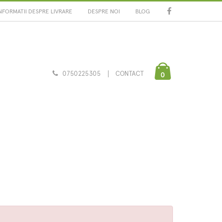
NFORMATII DESPRE LIVRARE
DESPRE NOI
BLOG
0750225305
CONTACT
0