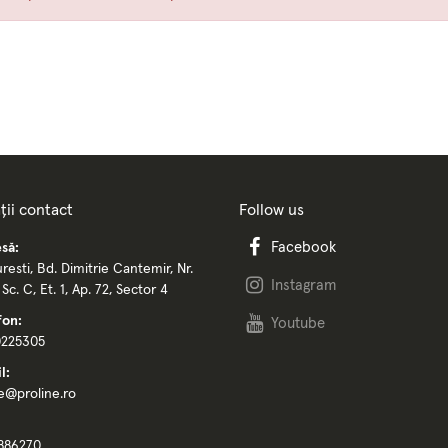
ții contact
Follow us
Facebook
să:
resti, Bd. Dimitrie Cantemir, Nr.
Instagram
, Sc. C, Et. 1, Ap. 72, Sector 4
fon:
Youtube
0225305
l:
ce@proline.ro
886270