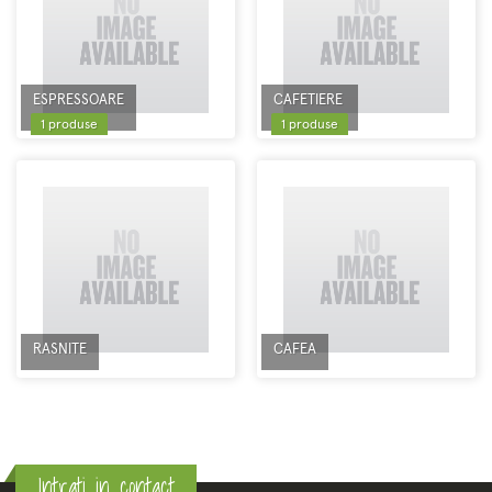
ESPRESSOARE
CAFETIERE
1 produse
1 produse
RASNITE
CAFEA
Intrati in contact