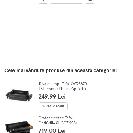
Cele mai vândute produse din această categorie:
Tava de copt Tefal XA725870,
1.6L, compatibil cu Optigrill+
GC750xxx, GC712xxx
249.99 Lei
Vezi detalii
Gratar electric Tefal
OptiGrill+ XL GC722834,
2000W, 9 programe,
719.00 Lei