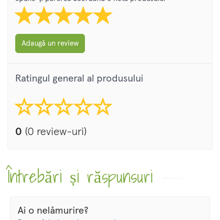
Adaugă un review
Ratingul general al produsului
0
(0 review-uri)
Întrebări și răspunsuri
Ai o nelămurire?