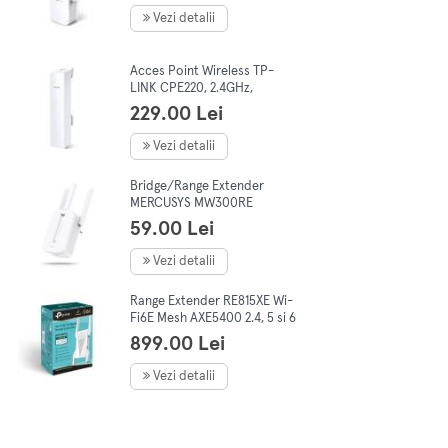
Vezi detalii
Acces Point Wireless TP-
LINK CPE220, 2.4GHz,
Exterior High Power,
229.00 Lei
300Mbps
Vezi detalii
Bridge/Range Extender
MERCUSYS MW300RE
59.00 Lei
Vezi detalii
Range Extender RE815XE Wi-
Fi6E Mesh AXE5400 2.4, 5 si 6
TriBand 4antene 1port
899.00 Lei
Gigabit Alb
Vezi detalii