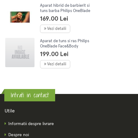
Aparat hibrid de barbierit si
tuns barba Philips OneBlade
Face&Body QP2821/20,
169.00 Lei
pieptene reglabil 5 in 1,
autonomie 45 min,
Vezi detalii
Negru/Verde
Aparat de tuns si ras Philips
OneBlade Face&Body
QP2830/20
199.00 Lei
Vezi detalii
Intrati in contact
Utile
Informatii despre livrare
Despre noi