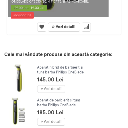
ONEBLADE QP2530/20, 4 PIEPTENI, REINCARCABIL
159.00 Lei
149.00 Lei
indisponibil
Vezi detalii
Cele mai vândute produse din această categorie:
Aparat hibrid de barbierit si
tuns barba Philips OneBlade
360 QP2730/20, pieptene
145.00 Lei
reglabil 5 in 1, autonomie 6
Vezi detalii
Aparat de barbierit si tuns
barba Philips OneBlade
QP2520/30, 3 piepteni, 1
185.00 Lei
lama, Acumulatori,
Negru/Verde
Vezi detalii