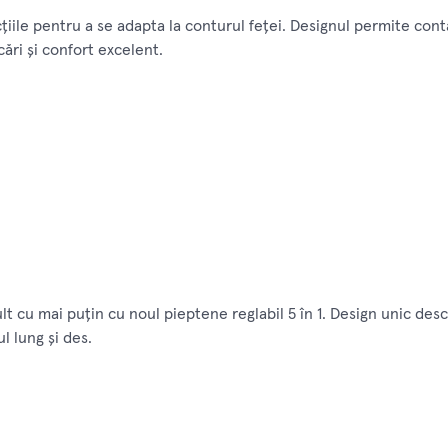
iile pentru a se adapta la conturul feţei. Designul permite conta
ări şi confort excelent.
lt cu mai puţin cu noul pieptene reglabil 5 în 1. Design unic desc
l lung şi des.