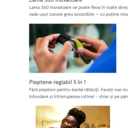
Lamă 360 inovatoare
Lama 360 inovatoare se poate flexa în toate direcţ
rade uşor zonele greu accesibile — cu puţine mişc
Pieptene reglabil 5 în 1
Fără piepteni pentru barbă rătăciţi. Faceţi mai mu
înfundare şi întreruperea rutinei - chiar şi pe păru