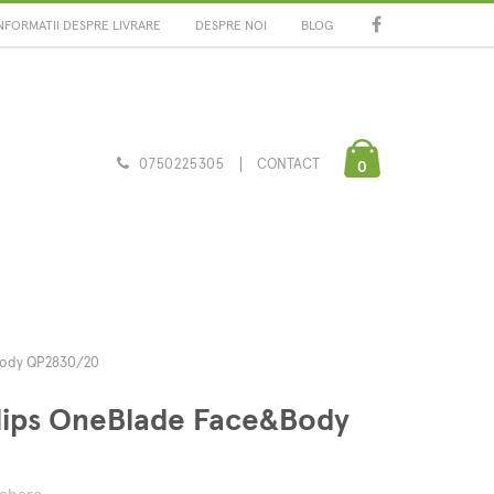
NFORMATII DESPRE LIVRARE
DESPRE NOI
BLOG
0750225305
CONTACT
0
&Body QP2830/20
hilips OneBlade Face&Body