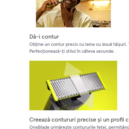
Dă-i contur
Obţine un contur precis cu lama cu două tăişuri. Te 
Perfecţionează-ţi stilul în câteva secunde.
Creează contururi precise şi un profil c
OneBlade urmăreşte contururile feţei, permiţându-