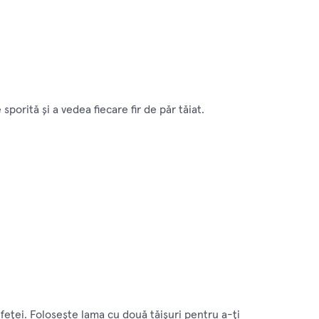
sporită şi a vedea fiecare fir de păr tăiat.
feţei. Foloseşte lama cu două tăişuri pentru a-ţi