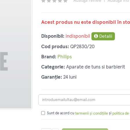
Adaugă review
|
Adaugă înt
Acest produs nu este disponibil în sto
Disponibil:
indisponibil
Detalii
Cod produs:
QP2830/20
Brand:
Philips
Categorie:
Aparate de tuns si barbierit
Garanție:
24 luni
Sunt de acord cu
și
termenii și condițiile
politica de