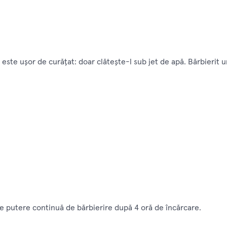
este uşor de curăţat: doar clăteşte-l sub jet de apă. Bărbierit u
de putere continuă de bărbierire după 4 oră de încărcare.