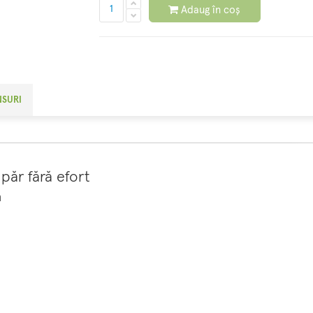
Adaug în coș
NSURI
păr fără efort
a