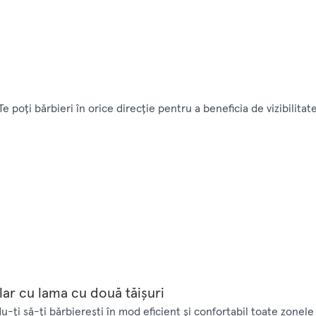
poţi bărbieri în orice direcţie pentru a beneficia de vizibilitate 
lar cu lama cu două tăişuri
ţi să-ţi bărbiereşti în mod eficient şi confortabil toate zonele 