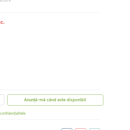
rebare
c.
Anunță-mă când este disponibil
 confidențialitate