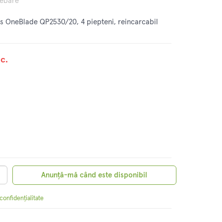
rebare
ips OneBlade QP2530/20, 4 piepteni, reincarcabil
c.
Anunță-mă când este disponibil
 confidențialitate