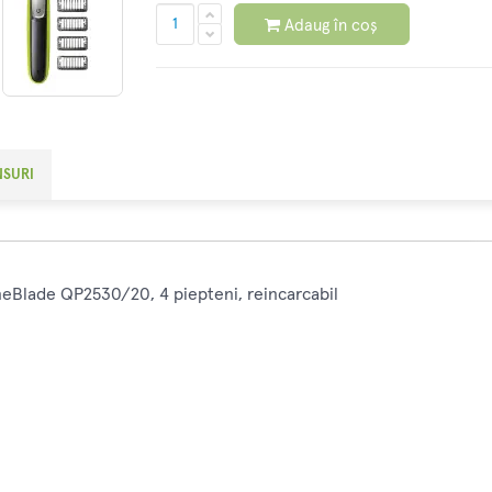
Adaug în coș
NSURI
OneBlade QP2530/20, 4 piepteni, reincarcabil