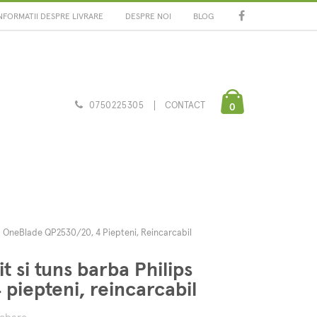
NFORMATII DESPRE LIVRARE
DESPRE NOI
BLOG
0750225305
CONTACT
0
ps OneBlade QP2530/20, 4 Piepteni, Reincarcabil
t si tuns barba Philips
iepteni, reincarcabil