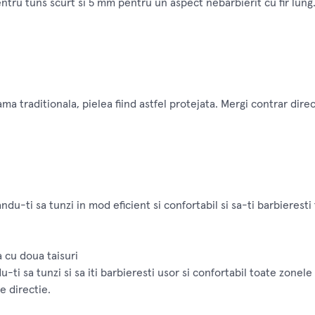
tru tuns scurt si 5 mm pentru un aspect nebarbierit cu fir lung
a traditionala, pielea fiind astfel protejata. Mergi contrar direc
du-ti sa tunzi in mod eficient si confortabil si sa-ti barbieresti
a cu doua taisuri
i sa tunzi si sa iti barbieresti usor si confortabil toate zonele
e directie.