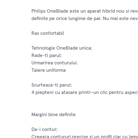
Philips OneBlade este un aparat hibrid nou si revo
definite pe orice lungime de par. Nu mai este nev
Ras confortabil
Tehnologie OneBlade unica;
Rade-ti parul;
Urmarirea conturului.
Taiere uniforma
Scurteaza-ti parul;
4 piepteni cu atasare printr-un clic pentru aspect 
Margini bine definite
Da-i contur;
Creeaza contururi precise si un profil clar cu lama