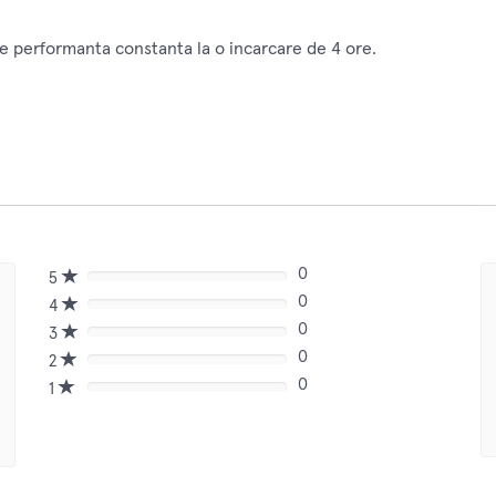
de performanta constanta la o incarcare de 4 ore.
0
5
80%
0
Complete
4
80%
(danger)
0
Complete
3
80%
(danger)
0
Complete
2
80%
(danger)
0
Complete
1
80%
(danger)
Complete
(danger)