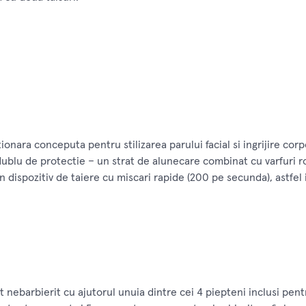
onara conceputa pentru stilizarea parului facial si ingrijire corp
ublu de protectie – un strat de alunecare combinat cu varfuri rot
 dispozitiv de taiere cu miscari rapide (200 pe secunda), astfel in
 nebarbierit cu ajutorul unuia dintre cei 4 piepteni inclusi pen