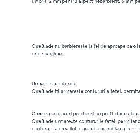
umbrit, 2 mm pentru aspect nebarbierit, 3 mm pen
OneBlade nu barbiereste la fel de aproape ca o lam
orice lungime.
Urmarirea conturului
OneBlade iti urmareste contururile fetei, permitan
Creeaza contururi precise si un profil clar cu lam
OneBlade urmareste contururile fetei, permitandu-t
contura si a crea linii clare deplasand lama in oric