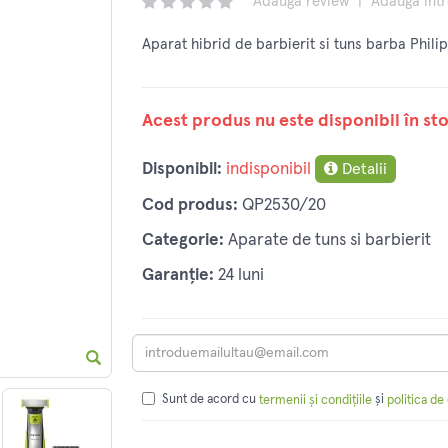
Adaugă review
|
Adaugă înt
Aparat hibrid de barbierit si tuns barba Phil
Acest produs nu este disponibil în sto
Disponibil:
indisponibil
Detalii
Cod produs:
QP2530/20
Categorie:
Aparate de tuns si barbierit
Garanție:
24 luni
Sunt de acord cu
și
termenii și condițiile
politica de