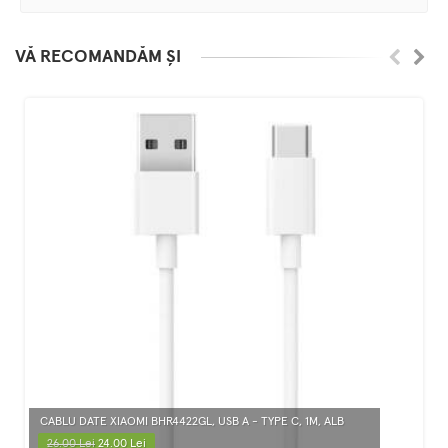
VĂ RECOMANDĂM ȘI
CABLU DATE XIAOMI BHR4422GL, USB A - TYPE C, 1M, ALB
26.00 Lei
24.00 Lei