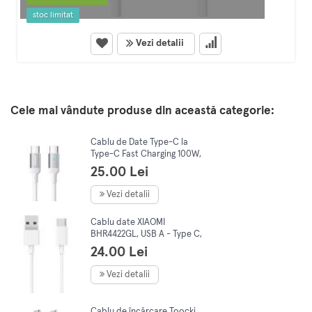
stoc limitat
Vezi detalii
Cele mai vândute produse din această categorie:
Cablu de Date Type-C la
Type-C Fast Charging 100W,
480Mbps, 1.2m, JoyRoom (S-
25.00 Lei
CC100A10), White
Vezi detalii
Cablu date XIAOMI
BHR4422GL, USB A - Type C,
1m, alb
24.00 Lei
Vezi detalii
Cablu de încărcare Toocki