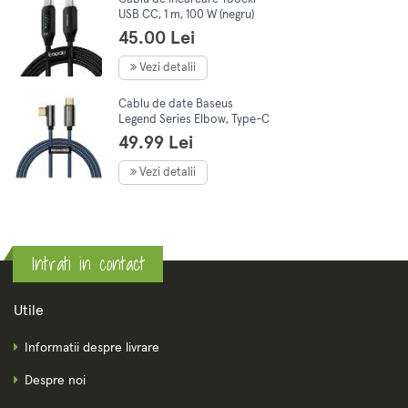
USB CC, 1 m, 100 W (negru)
45.00 Lei
Vezi detalii
Cablu de date Baseus
Legend Series Elbow, Type-C
la Type-C, Fast Charging Blue
49.99 Lei
100W, 5A, 1m
Vezi detalii
Intrati in contact
Utile
Informatii despre livrare
Despre noi