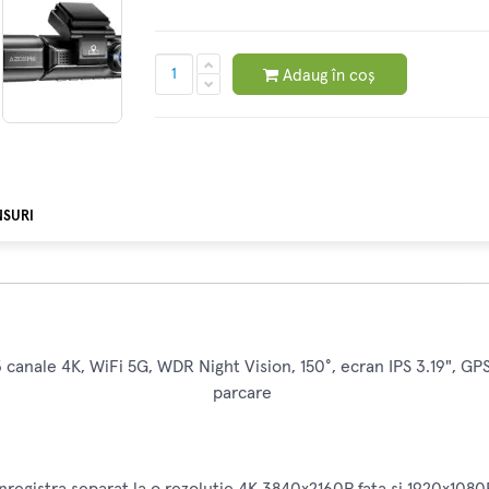
Adaug în coș
NSURI
ale 4K, WiFi 5G, WDR Night Vision, 150°, ecran IPS 3.19", GPS,
parcare