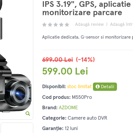
IPS 3.19", GPS, aplicatie
monitorizare parcare
Adaugă review
|
Adaugă înt
Aplicatie dedicata, G-sensor si monitorizare
699.00 Lei
(-14%)
599.00 Lei
Disponibil:
stoc limitat
Detalii
Cod produs:
M550Pro
Brand:
AZDOME
Categorie:
Camere auto DVR
Garanție:
12 luni