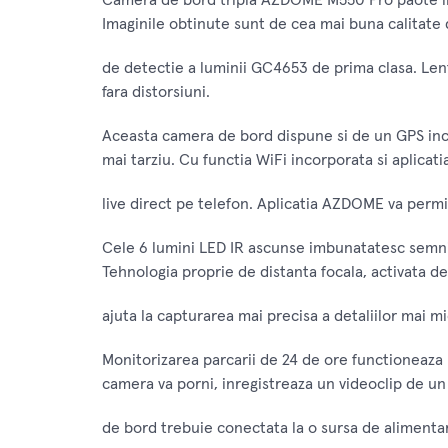
Camera de bord tripla AZDOME M550 Pro paote inre
Imaginile obtinute sunt de cea mai buna calitate
de detectie a luminii GC4653 de prima clasa. Lent
fara distorsiuni.
Aceasta camera de bord dispune si de un GPS incor
mai tarziu. Cu functia WiFi incorporata si aplicat
live direct pe telefon. Aplicatia AZDOME va permite 
Cele 6 lumini LED IR ascunse imbunatatesc semnifi
Tehnologia proprie de distanta focala, activata de 
ajuta la capturarea mai precisa a detaliilor mai mi
Monitorizarea parcarii de 24 de ore functioneaza 
camera va porni, inregistreaza un videoclip de un 
de bord trebuie conectata la o sursa de alimentar