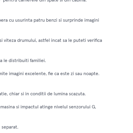
 pentru camerele din spate si din cabina.
era cu usurinta patru benzi si surprinde imagini
iteza drumului, astfel incat sa le puteti verifica
le distribuiti familiei.
ite imagini excelente, fie ca este zi sau noapte.
ie, chiar si in conditii de lumina scazuta.
masina si impactul atinge nivelul senzorului G,
 separat.