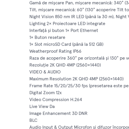
Gamă de mișcare Pan, mișcare mecanică: 340° (36
Tilt, mișcare mecanică: 60° (130° acoperire Tilt to
Night Vision 850 nm IR LED (până la 30 m), Night 
Lighting 2× Proiectoare LED integrate
Interfață și buton 1× Port Ethernet
1× Buton resetare
1× Slot microSD Card (până la 512 GB)
Weatherproof Rating IP66
Raza de acoperire 360° pe orizontală și 130° pe v
Rezoluție 2K QHD 4MP (2560×1440)
VIDEO & AUDIO
Maximum Resolution 2K QHD 4MP (2560×1440)
Frame Rate 15/20/25/30 fps (presetarea este pe 
Digital Zoom 12x
Video Compression H.264
Live View Da
Image Enhancement 3D DNR
BLC
Audio Input & Output Microfon și difuzor încorpo