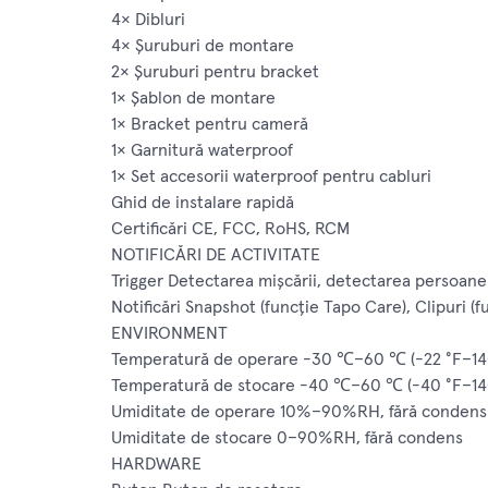
4× Dibluri
4× Șuruburi de montare
2× Șuruburi pentru bracket
1× Șablon de montare
1× Bracket pentru cameră
1× Garnitură waterproof
1× Set accesorii waterproof pentru cabluri
Ghid de instalare rapidă
Certificări CE, FCC, RoHS, RCM
NOTIFICĂRI DE ACTIVITATE
Trigger Detectarea mișcării, detectarea persoane
Notificări Snapshot (funcție Tapo Care), Clipuri (
ENVIRONMENT
Temperatură de operare -30 ℃–60 ℃ (-22 °F–14
Temperatură de stocare -40 ℃–60 ℃ (-40 °F–14
Umiditate de operare 10%–90%RH, fără condens
Umiditate de stocare 0–90%RH, fără condens
HARDWARE