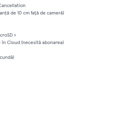
ancellation
tanță de 10 cm față de cameră)
icroSD >
 în Cloud (necesită abonarea)
ecundă)