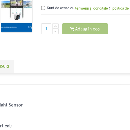
Sunt de acord cu
și
termenii și condițiile
politica de
Adaug în coș
NSURI
ight Sensor
rtical)