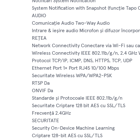
Notificări System Notification
System Notification with Snapshot (funcție Tapo 
AUDIO
Comunicaţie Audio Two-Way Audio
Intrare & ieșire audio Microfon și difuzor încorpo
REȚEA
Network Connectivity Conectare via Wi-Fi sau c
Wireless Connectivity IEEE 802.11b/g/n, 2.4 GHz 
Protocol TCP/IP, ICMP, DNS, HTTPS, TCP, UDP
Ethernet Port 1× Port RJ45 10/100 Mbps
Securitate Wireless WPA/WPA2-PSK
RTSP Da
ONVIF Da
Standarde și Protocoale IEEE 802.11b/g/n
Securitate Criptare 128 bit AES cu SSL/TLS
Frecvență 2.4GHz
SECURITATE
Security On-Device Machine Learning
Criptare 128-bit AES cu SSL/TLS