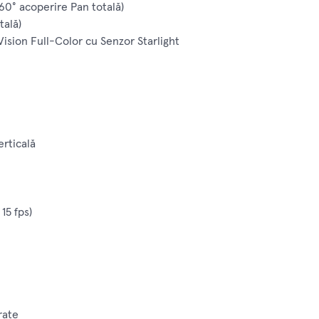
0° acoperire Pan totală)
tală)
Vision Full-Color cu Senzor Starlight
erticală
15 fps)
rate