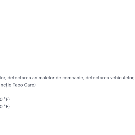
lor, detectarea animalelor de companie, detectarea vehiculelor, 
funcție Tapo Care)
0 °F)
0 °F)