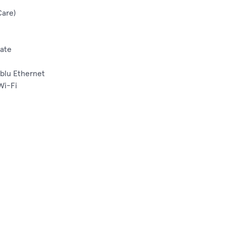
Care)
rate
ablu Ethernet
Wi-Fi