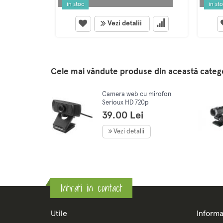
in stoc
in st
Vezi detalii
Cele mai vândute produse din această categ
Camera web cu mirofon
Serioux HD 720p
39.00 Lei
Vezi detalii
Intrati in contact
Utile
Informa