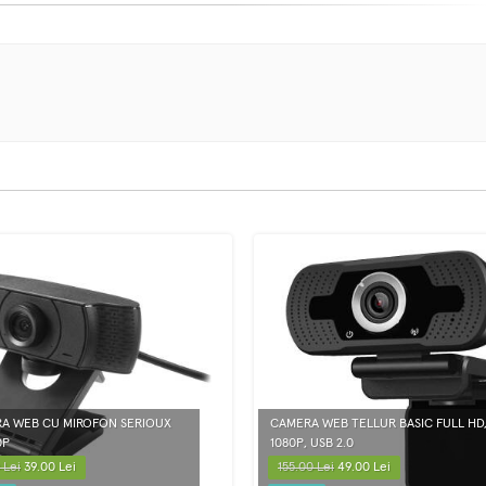
A WEB CU MIROFON SERIOUX
CAMERA WEB TELLUR BASIC FULL HD
0P
1080P, USB 2.0
 Lei
39.00 Lei
155.00 Lei
49.00 Lei