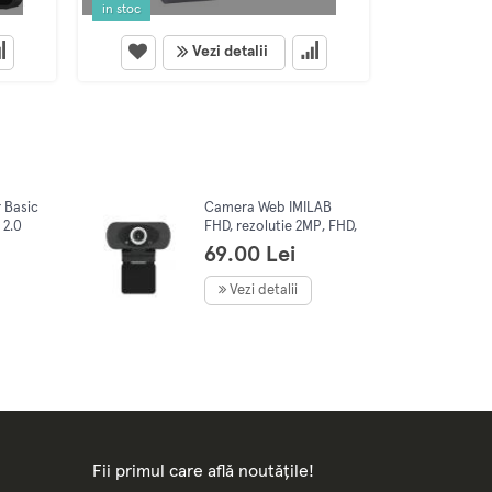
in stoc
indisponibil
Vezi detalii
 Basic
Camera Web IMILAB
 2.0
FHD, rezolutie 2MP, FHD,
microfon incorporat
69.00 Lei
W88S
Vezi detalii
Fii primul care află noutățile!