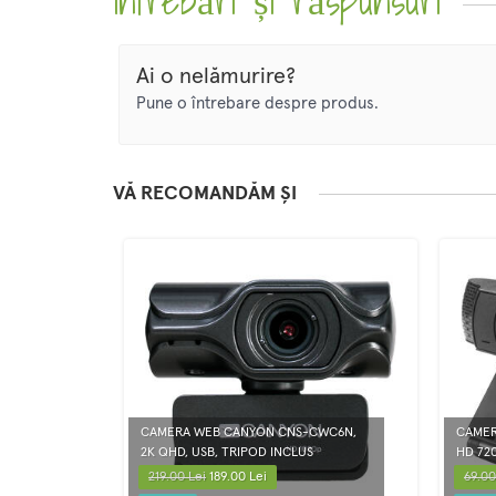
Întrebări și răspunsuri
Ai o nelămurire?
Pune o întrebare despre produs.
VĂ RECOMANDĂM ȘI
CAMERA WEB CANYON CNS-CWC6N,
CAMER
2K QHD, USB, TRIPOD INCLUS
HD 72
219.00 Lei
189.00 Lei
69.00