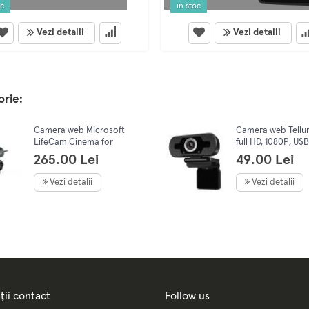
oc
in stoc
Vezi detalii
Vezi detalii
orie:
Camera web Microsoft
Camera web Tellur
LifeCam Cinema for
full HD, 1080P, USB
Business
265.00 Lei
49.00 Lei
Vezi detalii
Vezi detalii
ții contact
Follow us