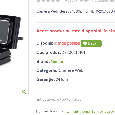
Adaugă review
|
Adaugă înt
Camera Web Genius 1080p FullHD 1920x1080 
Acest produs nu este disponibil în sto
Disponibil:
indisponibil
Detalii
Cod produs:
32200213101
Brand:
Genius
Categorie:
Camere Web
Garanție:
24 luni
Sunt de acord cu
și
termenii și condițiile
politica de