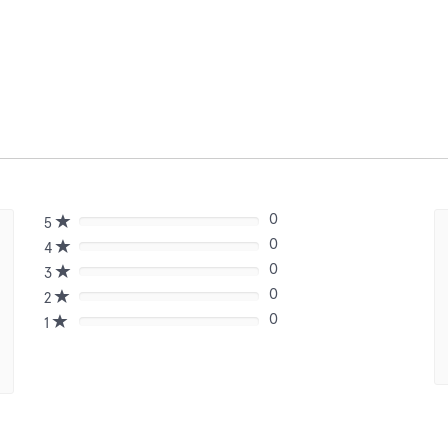
0
5
80%
0
Complete
4
80%
(danger)
0
Complete
3
80%
(danger)
0
Complete
2
80%
(danger)
0
Complete
1
80%
(danger)
Complete
(danger)