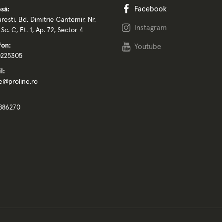
Facebook
să:
resti, Bd. Dimitrie Cantemir, Nr.
Instagram
, Sc. C, Et. 1, Ap. 72, Sector 4
fon:
Youtube
0225305
l:
ce@proline.ro
886270