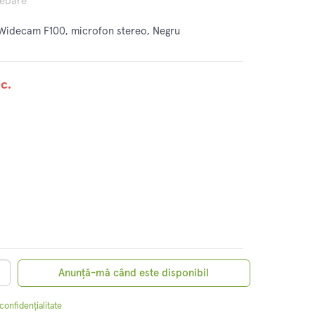
rebare
Widecam F100, microfon stereo, Negru
c.
Anunță-mă când este disponibil
 confidențialitate