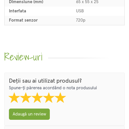
Dimensiune (mm)
65 x 55 x 25
Interfata
USB
Format senzor
720p
Review-uri
Deții sau ai utilizat produsul?
Spune-ți părerea acordând o nota produsului
Adaugă un review