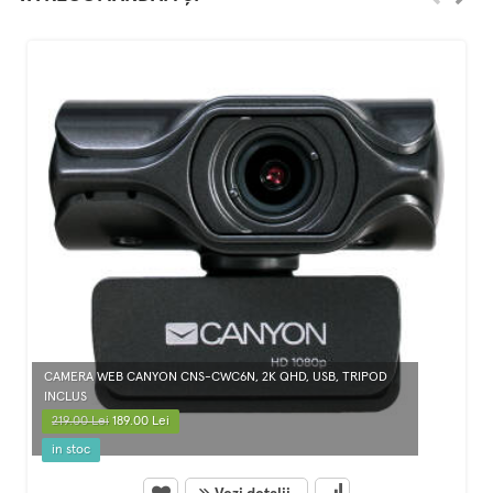
CAMERA WEB CANYON CNS-CWC6N, 2K QHD, USB, TRIPOD
INCLUS
219.00 Lei
189.00 Lei
in stoc