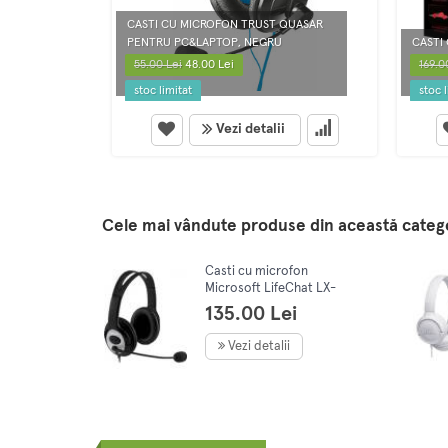
CASTI CU MICROFON TRUST QUASAR
PENTRU PC&LAPTOP, NEGRU
CASTI
55.00 Lei
48.00 Lei
169.0
stoc limitat
stoc l
Vezi detalii
Cele mai vândute produse din această categ
Casti cu microfon
Microsoft LifeChat LX-
3000, USB, Negru
135.00 Lei
Vezi detalii