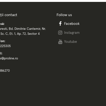
ții contact
Follow us
Facebook
să:
resti, Bd. Dimitrie Cantemir, Nr.
Instagram
, Sc. C, Et. 1, Ap. 72, Sector 4
fon:
Youtube
0225305
l:
ce@proline.ro
886270