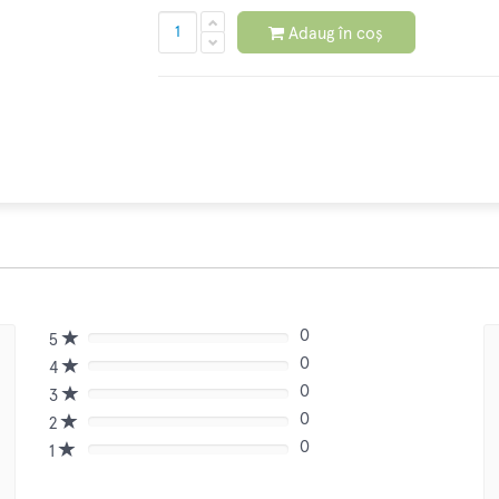
Adaug în coș
0
5
80%
0
Complete
4
80%
(danger)
0
Complete
3
80%
(danger)
0
Complete
2
80%
(danger)
0
Complete
1
80%
(danger)
Complete