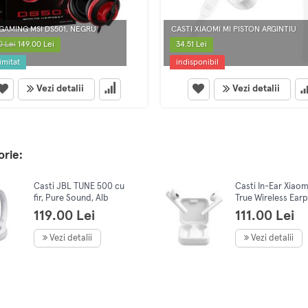
 GAMING MSI DS501, NEGRU
CASTI XIAOMI MI PISTON ARGINTIU
0 Lei
149.00 Lei
34.51 Lei
imitat
indisponibil
Vezi detalii
Vezi detalii
orie:
Casti JBL TUNE 500 cu
Casti In-Ear Xiaom
fir, Pure Sound, Alb
True Wireless Ear
2 Basic, White
119.00 Lei
111.00 Lei
Vezi detalii
Vezi detalii