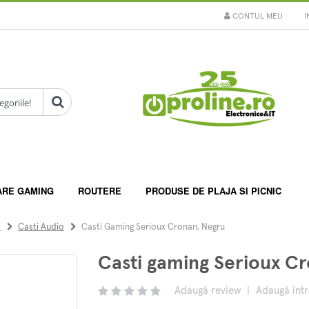
CONTUL MEU
I
ARE GAMING
ROUTERE
PRODUSE DE PLAJA SI PICNIC
o
Casti Audio
Casti Gaming Serioux Cronan, Negru
Casti gaming Serioux C
Adaugă review
|
Adaugă înt