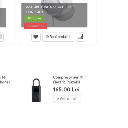
CASTI JBL TUNE 500 CU FIR, PURE
SOUND, ALB
CASTI SOMIC 
119.00 Lei
149.65 Lei
indisponibil
indisponibil
Vezi detalii
i Mi
Compresor aer MI
phones
Electric Portabil
165.00 Lei
Vezi detalii