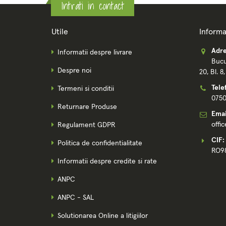
Intrati in contact
Utile
Informa
Adre
Informatii despre livrare
Bucu
Despre noi
20, Bl. 8
Tele
Termeni si conditii
075
Returnare Produse
Emai
offi
Regulament GDPR
CIF:
Politica de confidentialitate
RO9
Informatii despre credite si rate
ANPC
ANPC - SAL
Solutionarea Online a litigiilor