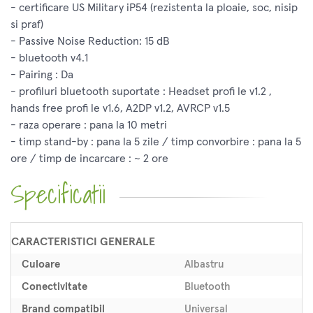
- certificare US Military iP54 (rezistenta la ploaie, soc, nisip
si praf)
- Passive Noise Reduction: 15 dB
- bluetooth v4.1
- Pairing : Da
- profiluri bluetooth suportate : Headset profi le v1.2 ,
hands free profi le v1.6, A2DP v1.2, AVRCP v1.5
- raza operare : pana la 10 metri
- timp stand-by : pana la 5 zile / timp convorbire : pana la 5
ore / timp de incarcare : ~ 2 ore
Specificatii
CARACTERISTICI GENERALE
Culoare
Albastru
Conectivitate
Bluetooth
Brand compatibil
Universal