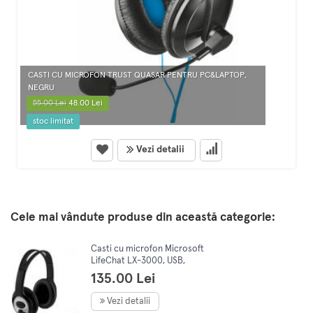
CASTI CU MICROFON TRUST QUASAR PENTRU PC&LAPTOP,
NEGRU
55.00 Lei
48.00 Lei
stoc limitat
Vezi detalii
Cele mai vândute produse din această categorie:
Casti cu microfon Microsoft
LifeChat LX-3000, USB,
Negru
135.00 Lei
Vezi detalii