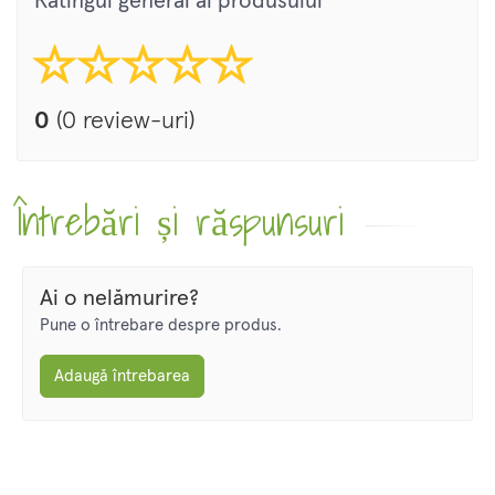
Ratingul general al produsului
0
(0 review-uri)
Întrebări și răspunsuri
Ai o nelămurire?
Pune o întrebare despre produs.
Adaugă întrebarea