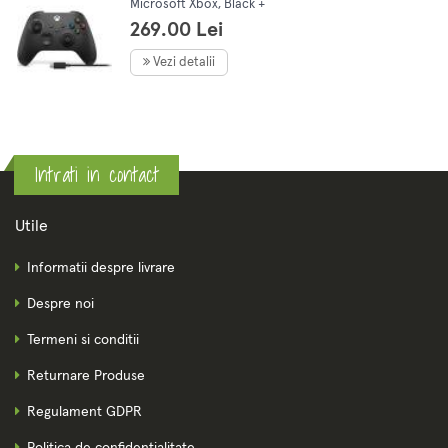
Microsoft Xbox, Black +
cablu USB Type C, 1V8-00015
269.00 Lei
Vezi detalii
Intrati in contact
Utile
Informatii despre livrare
Despre noi
Termeni si conditii
Returnare Produse
Regulament GDPR
Politica de confidentialitate