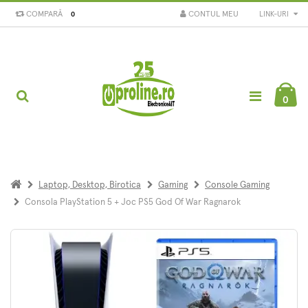
COMPARĂ
CONTUL MEU
LINK-URI
0
0
Laptop, Desktop, Birotica
Gaming
Console Gaming
Consola PlayStation 5 + Joc PS5 God Of War Ragnarok