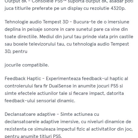
Output 8K - Consolele PS5™ suporta output 8K, asadar poti
juca titlurile preferate pe un display cu rezolutie 4320p.
Tehnologie audio Tempest 3D - Bucura-te de o imersiune
deplina in peisaje sonore in care sunetul pare ca vine din
toate directiile. Mediul din jurul tau prinde viata prin castile
sau boxele televizorului tau, cu tehnologia audio Tempest
3D, pentru
jocurile compatibile.
Feedback Haptic - Experimenteaza feedback-ul haptic al
controlerului fara fir DualSense in anumite jocuri PS5 si
simte efectele actiunilor tale si fiecare impact, datorita
feedback-ului sensorial dinamic.
Declansatoare adaptive - Simte actiunea cu
declansatoarele adaptive imersive, cu niveluri dinamice de
rezistenta ce simuleaza impactul fizic al activitatilor din joc,
pentru anumite titluri PS5.