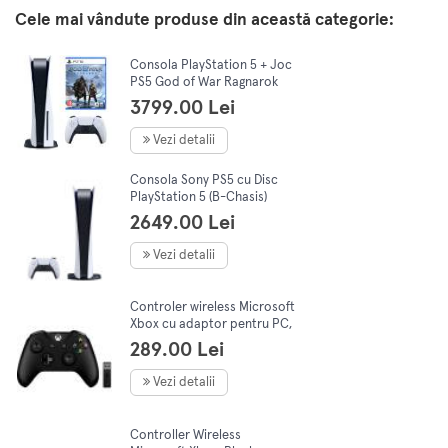
Cele mai vândute produse din această categorie:
Consola PlayStation 5 + Joc
PS5 God of War Ragnarok
3799.00 Lei
Vezi detalii
Consola Sony PS5 cu Disc
PlayStation 5 (B-Chasis)
825GB, Alb
2649.00 Lei
Vezi detalii
Controler wireless Microsoft
Xbox cu adaptor pentru PC,
Negru
289.00 Lei
Vezi detalii
Controller Wireless