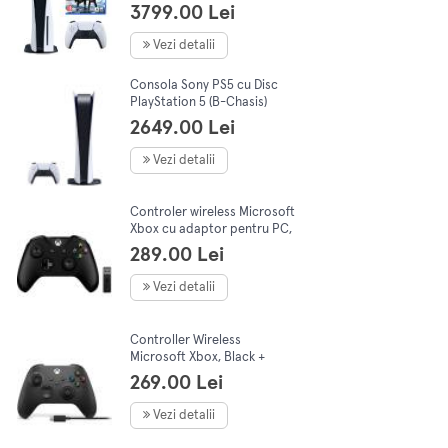
3799.00 Lei
Vezi detalii
Consola Sony PS5 cu Disc
PlayStation 5 (B-Chasis)
825GB, Alb
2649.00 Lei
Vezi detalii
Controler wireless Microsoft
Xbox cu adaptor pentru PC,
Negru
289.00 Lei
Vezi detalii
Controller Wireless
Microsoft Xbox, Black +
cablu USB Type C, 1V8-00015
269.00 Lei
Vezi detalii