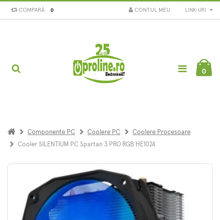
COMPARĂ
CONTUL MEU
LINK-URI
0
0
Componente PC
Coolere PC
Coolere Procesoare
Cooler SILENTIUM PC Spartan 3 PRO RGB HE1024