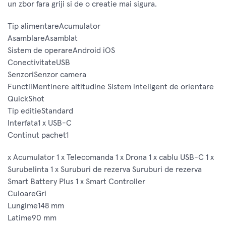
un zbor fara griji si de o creatie mai sigura.
Tip alimentareAcumulator
AsamblareAsamblat
Sistem de operareAndroid iOS
ConectivitateUSB
SenzoriSenzor camera
FunctiiMentinere altitudine Sistem inteligent de orientare
QuickShot
Tip editieStandard
Interfata1 x USB-C
Continut pachet1
x Acumulator 1 x Telecomanda 1 x Drona 1 x cablu USB-C 1 x
Surubelinta 1 x Suruburi de rezerva Suruburi de rezerva
Smart Battery Plus 1 x Smart Controller
CuloareGri
Lungime148 mm
Latime90 mm