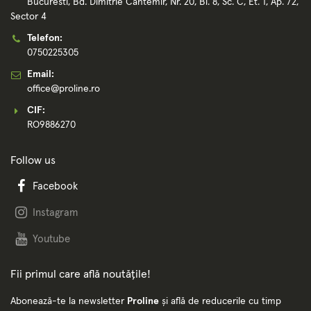
Bucuresti, Bd. Dimitrie Cantemir, Nr. 20, Bl. 8, Sc. C, Et. 1, Ap. 72,
Sector 4
Telefon:
0750225305
Email:
office@proline.ro
CIF:
RO9886270
Follow us
Facebook
Instagram
Youtube
Fii primul care află noutățile!
Abonează-te la newsletter
Proline
și află de reducerile cu timp