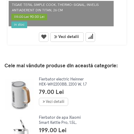
TIGAIE TEFAL SIMPLE COOK, THERMO-SIGNAL, INVELIS
ANTIADERENT DIN TITAN, 26 CM
119.00 Lei
90.00 Lei
in stoc
Vezi detalii
Cele mai vândute produse din această categorie:
Fierbator electric Heinner
HEK-WH2200BB, 2200 W, 1.7
L, baza rotativa 360°, oprire
79.00 Lei
automata, filtru detasabil,
Vezi detalii
Fierbator de apa Xiaomi
Smart Kettle Pro, 1.5L,
1800W, Bluetooth 4.0,
199.00 Lei
Control temperatura 12 ore,