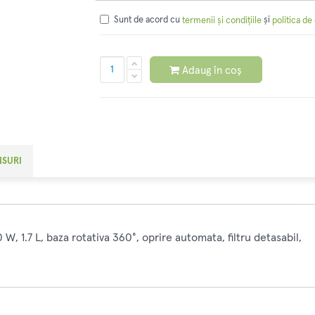
Sunt de acord cu
și
termenii și condițiile
politica de
Adaug în coș
NSURI
1.7 L, baza rotativa 360°, oprire automata, filtru detasabil,