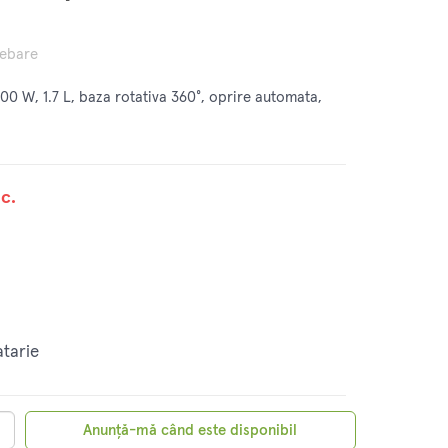
rebare
0 W, 1.7 L, baza rotativa 360°, oprire automata,
c.
atarie
Anunță-mă când este disponibil