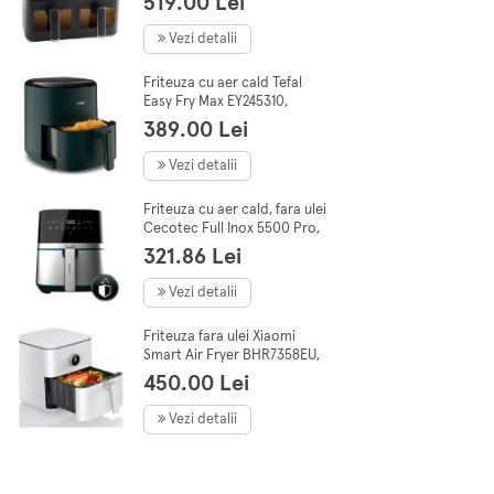
519.00 Lei
Vezi detalii
Friteuza cu aer cald Tefal
Easy Fry Max EY245310,
capacitate 5L, 1500W, 10 prg,
389.00 Lei
touch, Verde
Vezi detalii
Friteuza cu aer cald, fara ulei
Cecotec Full Inox 5500 Pro,
1700W, 5.5L, Control tactil, 8
321.86 Lei
programe presetate,
Vezi detalii
Friteuza fara ulei Xiaomi
Smart Air Fryer BHR7358EU,
1800W, 6.5l, 50-60Hz, 220-
450.00 Lei
240V, Aplicatie Xiaomi
Home,Alb
Vezi detalii