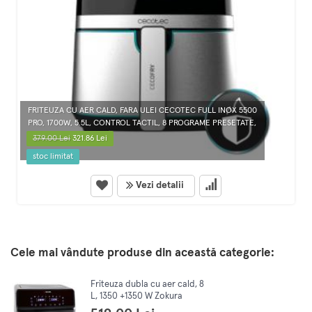
FRITEUZA CU AER CALD, FARA ULEI CECOTEC FULL INOX 5500
PRO, 1700W, 5.5L, CONTROL TACTIL, 8 PROGRAME PRESETATE,
379.00 Lei
321.86 Lei
stoc limitat
Vezi detalii
Cele mai vândute produse din această categorie:
Friteuza dubla cu aer cald, 8
L, 1350 +1350 W Zokura