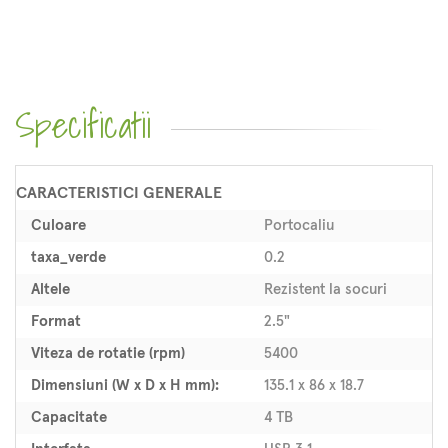
Specificatii
CARACTERISTICI GENERALE
Culoare
Portocaliu
taxa_verde
0.2
Altele
Rezistent la socuri
Format
2.5"
Viteza de rotatie (rpm)
5400
Dimensiuni (W x D x H mm):
135.1 x 86 x 18.7
Capacitate
4 TB