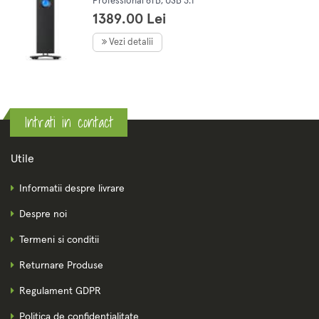
Professional 6TB, USB 3.1
Type-C
1389.00 Lei
Vezi detalii
Intrati in contact
Utile
Informatii despre livrare
Despre noi
Termeni si conditii
Returnare Produse
Regulament GDPR
Politica de confidentialitate