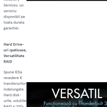
Services, un
serviciu
disponibil pe
toata durata
garantiei.
Hard Drive-
uri spatioase,
Versatilitate
RAID
Spune €žla
revedere €
transferurilor
indelungate.
Hard disk-
urile, solutiile
RAID si SSD-