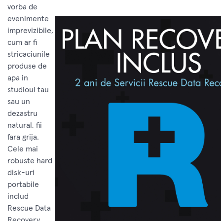
vorba de
evenimente
imprevizibile,
cum ar fi
stricaciunile
produse de
apa in
studioul tau
sau un
dezastru
natural, fii
fara grija.
Cele mai
robuste hard
disk-uri
portabile
includ
Rescue Data
Recovery