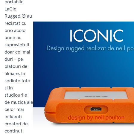
portabile
LaCie
Rugged ® au
rezistat cu
brio acolo
unde au
supravietuit
doar cei mai
duri - pe
platouri de
filmare, la
sedinte foto
si in
studiourile
de muzica ale
celor mai
influenti
creatori de
continut