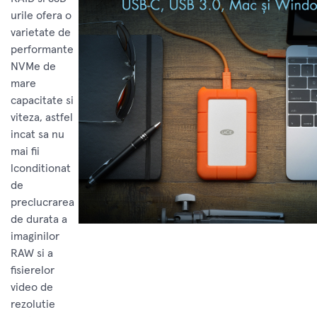
urile ofera o
varietate de
performante
NVMe de
mare
capacitate si
viteza, astfel
incat sa nu
mai fii
lconditionat
de
preclucrarea
de durata a
imaginilor
RAW si a
fisierelor
video de
rezolutie