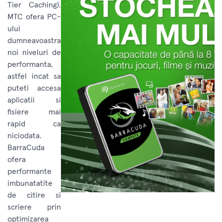
Tier Caching).
MTC ofera PC-
ului
dumneavoastra
noi niveluri de
performanta,
astfel incat sa
puteti accesa
aplicatii si
fisiere mai
rapid ca
niciodata.
BarraCuda
ofera
performante
imbunatatite
de citire si
scriere prin
optimizarea