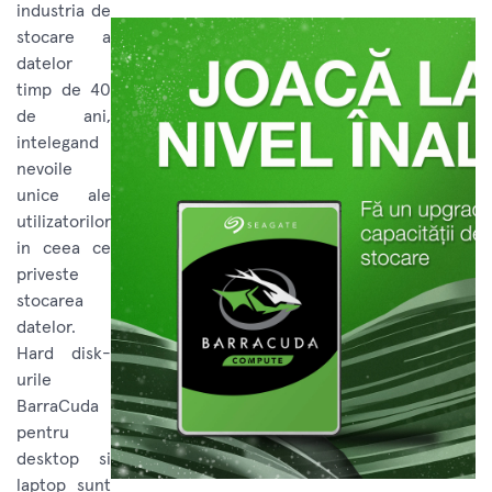
industria de
stocare a
datelor
timp de 40
de ani,
intelegand
nevoile
unice ale
utilizatorilor
in ceea ce
priveste
stocarea
datelor.
Hard disk-
urile
BarraCuda
pentru
desktop si
laptop sunt