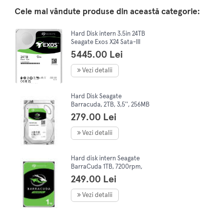
Cele mai vândute produse din această categorie:
Hard Disk intern 3.5in 24TB
Seagate Exos X24 Sata-III
7200Rpm 512Mb
5445.00 Lei
Vezi detalii
Hard Disk Seagate
Barracuda, 2TB, 3,5'', 256MB
279.00 Lei
Vezi detalii
Hard disk intern Seagate
BarraCuda 1TB, 7200rpm,
64MB cache, SATA-III
249.00 Lei
Vezi detalii