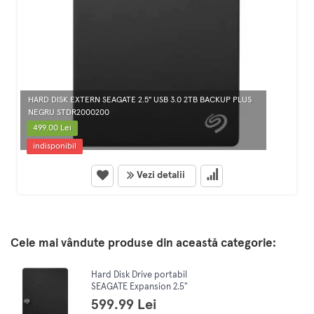
HARD DISK EXTERN SEAGATE 2.5" USB 3.0 2TB BACKUP PLUS
NEGRU STDR2000200
499.00 Lei
indisponibil
Vezi detalii
Cele mai vândute produse din această categorie:
Hard Disk Drive portabil
SEAGATE Expansion 2.5"
STKM4000400, 4TB, USB 3.0,
599.99 Lei
negru