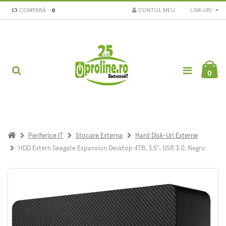
COMPARĂ
CONTUL MEU
LINK-URI
0
0
Periferice IT
Stocare Externa
Hard Disk-Uri Externe
HDD Extern Seagate Expansion Desktop 4TB, 3.5", USB 3.0, Negru