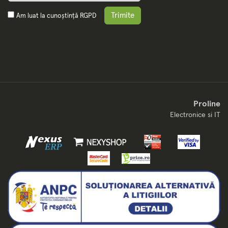
Trimite
Am luat la cunoștință
RGPD
Proline
Electronice si IT