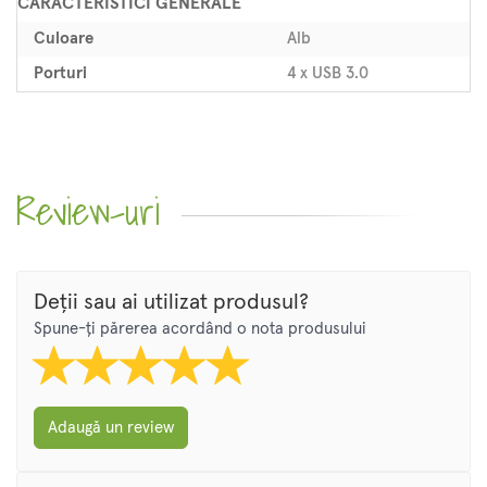
CARACTERISTICI GENERALE
Culoare
Alb
Porturi
4 x USB 3.0
Review-uri
Deții sau ai utilizat produsul?
Spune-ți părerea acordând o nota produsului
Adaugă un review