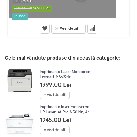
BLUETOOTH
1379.00 Lei
945.00 Lei
in stoc
Vezi detalii
Cele mai vândute produse din această categorie:
Imprimanta Laser Monocrom
Lexmark MS622de
1999.00 Lei
Vezi detalii
Imprimanta laser monocrom
HP LaserJet Pro M501dn, A4
1945.00 Lei
Vezi detalii