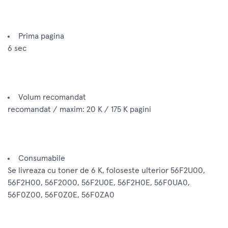
Prima pagina
6 sec
Volum recomandat
recomandat / maxim: 20 K / 175 K pagini
Consumabile
Se livreaza cu toner de 6 K, foloseste ulterior 56F2U00,
56F2H00, 56F2000, 56F2U0E, 56F2H0E, 56F0UA0,
56F0Z00, 56F0Z0E, 56F0ZA0