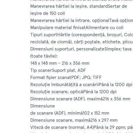
Manevrarea hârtiei la ieşire, standardSertar de
ieşire de 150 coli
Manevrarea hârtiei la intrare, opţionalTavă opţion
Manipulare material finisatAlimentare cu coli
Tipuri suportHârtie (corespondenţă, broşuri, Colo
reciclată, de ciornă), cărţi poştale, etichete, plicu
Dimensiuni suporturi, personalizateSimplex: tava 1
(toate tăvile):
148 x 148 mm – 216 x 356 mm
Tip scanerSuport plat, ADF
Format fişier scanatPDF; JPG; TIFF
Rezoluţie îmbunătăţită a scanăriiPână la 1200 dpi
Rezoluţie scanare, opticăPână la 1200 dpi
Dimensiune scanare (ADF), maximă216 x 356 mm
Dimensiune
de scanare (ADF), minimă102 x 152 mm
Dimensiune scanare, maximă216 x 297 mm
Viteză de scanare (normal, A4)Până la 29 ppm; p