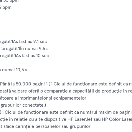
la 35 ppm
33 ppm
gătit')As fast as 9.1 sec
pregătit')În numai 9,5 s
regătit')As fast as 10 sec
n numai 10,5 s
Până la 50.000 pagini 1 ( 1 Ciclul de funcţionare este definit ca
astă valoare oferă o comparaţie a capacităţii de producţie în re
zătoare a imprimantelor şi echipamentelor
 grupurilor conectate.)
 ( 1 Ciclul de funcţionare este definit ca numărul maxim de pagin
cţie în relaţie cu alte dispozitive HP LaserJet sau HP Color Las
isface cerinţele persoanelor sau grupurilor