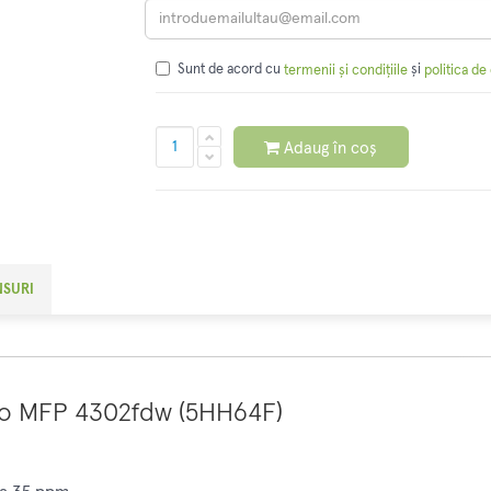
Sunt de acord cu
și
termenii și condițiile
politica de
Adaug în coș
NSURI
ro MFP 4302fdw (5HH64F)