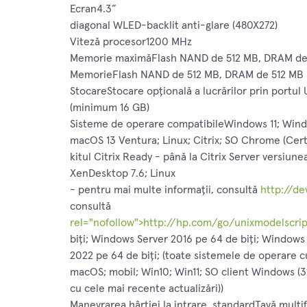
Ecran4.3”
diagonal WLED-backlit anti-glare (480X272)
Viteză procesor1200 MHz
Memorie maximăFlash NAND de 512 MB, DRAM de
MemorieFlash NAND de 512 MB, DRAM de 512 MB
StocareStocare opţională a lucrărilor prin portul
(minimum 16 GB)
Sisteme de operare compatibileWindows 11; Windo
macOS 13 Ventura; Linux; Citrix; SO Chrome (Cert
kitul Citrix Ready - până la Citrix Server versiune
XenDesktop 7.6; Linux
- pentru mai multe informații, consultă
http://de
consultă
rel="nofollow">http://hp.com/go/unixmodelscrip
biți; Windows Server 2016 pe 64 de biți; Windows
2022 pe 64 de biți; (toate sistemele de operare c
macOS; mobil; Win10; Win11; SO client Windows (3
cu cele mai recente actualizări))
Manevrarea hârtiei la intrare, standardTavă multi