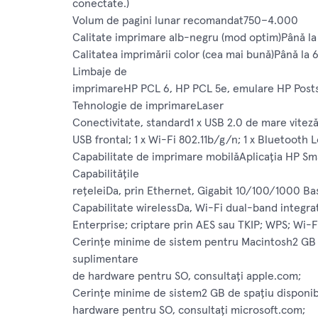
conectate.)
Volum de pagini lunar recomandat750–4.000
Calitate imprimare alb-negru (mod optim)Până la
Calitatea imprimării color (cea mai bună)Până la 
Limbaje de
imprimareHP PCL 6, HP PCL 5e, emulare HP Postscr
Tehnologie de imprimareLaser
Conectivitate, standard1 x USB 2.0 de mare viteză (
USB frontal; 1 x Wi-Fi 802.11b/g/n; 1 x Bluetooth
Capabilitate de imprimare mobilăAplicaţia HP Sma
Capabilităţile
reţeleiDa, prin Ethernet, Gigabit 10/100/1000 Bas
Capabilitate wirelessDa, Wi-Fi dual-band integr
Enterprise; criptare prin AES sau TKIP; WPS; Wi-
Cerinţe minime de sistem pentru Macintosh2 GB de
suplimentare
de hardware pentru SO, consultaţi apple.com;
Cerinţe minime de sistem2 GB de spaţiu disponibi
hardware pentru SO, consultaţi microsoft.com;