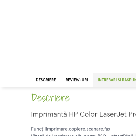
DESCRIERE
REVIEW-URI
INTREBARI SI RASPU
Descriere
Imprimantă HP Color LaserJet P
FuncţiiImprimare,copiere,scanare,fax