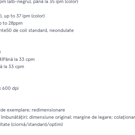
pm (alb-negru), până la 35 ipm (color)
, up to 37 ipm (color)
up to 28ppm
te50 de coli standard, neondulate
)
A4)Până la 33 cpm
nă la 33 cpm
 x 600 dpi
r de exemplare; redimensionare
 îmbunătăţiri; dimensiune original; margine de legare; colaţionare
alitate (ciornă/standard/optim)