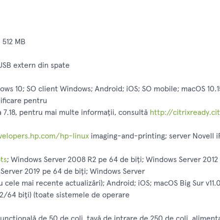
 512 MB
 USB extern din spate
ws 10; SO client Windows; Android; iOS; SO mobile; macOS 10.15
ificare pentru
a 7.18, pentru mai multe informații, consultă
http://citrixready.ci
velopers.hp.com/hp-linux
imaging-and-printing; server Novell iP
ts
; Windows Server 2008 R2 pe 64 de biți; Windows Server 2012 
 Server 2019 pe 64 de biți; Windows Server
u cele mai recente actualizări); Android; iOS; macOS Big Sur v11
2/64 biți) (toate sistemele de operare
funcţională de 50 de coli, tavă de intrare de 250 de coli, alim