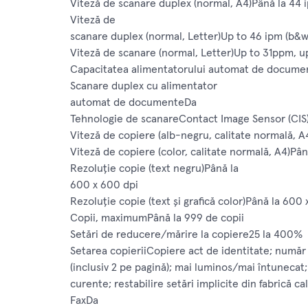
Viteză de scanare duplex (normal, A4)Până la 44 i
Viteză de
scanare duplex (normal, Letter)Up to 46 ipm (b&w)
Viteză de scanare (normal, Letter)Up to 31ppm, 
Capacitatea alimentatorului automat de documen
Scanare duplex cu alimentator
automat de documenteDa
Tehnologie de scanareContact Image Sensor (CIS
Viteză de copiere (alb-negru, calitate normală, 
Viteză de copiere (color, calitate normală, A4)Pâ
Rezoluţie copie (text negru)Până la
600 x 600 dpi
Rezoluţie copie (text şi grafică color)Până la 600
Copii, maximumPână la 999 de copii
Setări de reducere/mărire la copiere25 la 400%
Setarea copieriiCopiere act de identitate; numă
(inclusiv 2 pe pagină); mai luminos/mai întunecat;
curente; restabilire setări implicite din fabrică c
FaxDa