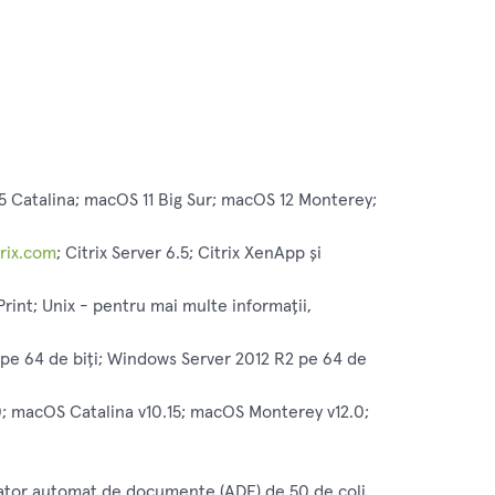
 Catalina; macOS 11 Big Sur; macOS 12 Monterey;
trix.com
; Citrix Server 6.5; Citrix XenApp și
rint; Unix - pentru mai multe informații,
pe 64 de biți; Windows Server 2012 R2 pe 64 de
.0; macOS Catalina v10.15; macOS Monterey v12.0;
entator automat de documente (ADF) de 50 de coli