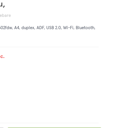
u,
rebare
02fdw, A4, duplex, ADF, USB 2.0, Wi-Fi, Bluetooth,
c.