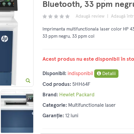
Bluetooth, 33 ppm negr
Adaugă review
|
Adaugă înt
Imprimanta multifunctionala laser color HP 43
33 ppm negru, 33 ppm col
Acest produs nu este disponibil în sto
Disponibil:
indisponibil
Detalii
Cod produs:
5HH64F
Brand:
Hewlet Packard
Categorie:
Multifunctionale laser
Garanție:
12 luni