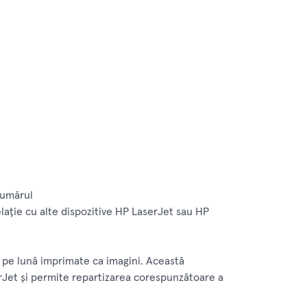
 numărul
laţie cu alte dispozitive HP LaserJet sau HP
i pe lună imprimate ca imagini. Această
erJet şi permite repartizarea corespunzătoare a