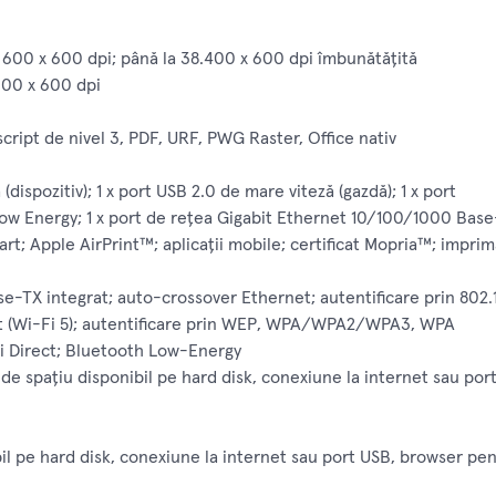
 600 x 600 dpi; până la 38.400 x 600 dpi îmbunătățită
600 x 600 dpi
ipt de nivel 3, PDF, URF, PWG Raster, Office nativ
dispozitiv); 1 x port USB 2.0 de mare viteză (gazdă); 1 x port
 Low Energy; 1 x port de reţea Gigabit Ethernet 10/100/1000 Bas
rt; Apple AirPrint™; aplicaţii mobile; certificat Mopria™; impr
e-TX integrat; auto-crossover Ethernet; autentificare prin 802.1x
at (Wi-Fi 5); autentificare prin WEP, WPA/WPA2/WPA3, WPA
Fi Direct; Bluetooth Low-Energy
 spaţiu disponibil pe hard disk, conexiune la internet sau por
l pe hard disk, conexiune la internet sau port USB, browser pen