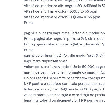
Viteză de imprimare alb-negru (ISO, Letter)Până 
Viteză de imprimare alb-negru (ISO, A4)Până la 
Viteză de imprimare color (ISO)Up to 35 ppm
Viteză de imprimare color (ISO)Până la 33 ppm
Prima
pagină alb-negru imprimată (letter, din modul 'pre
Prima pagină alb-negru imprimată (A4, din modul '
Prima pagină color imprimată (letter, din modul 'p
Prima
pagină color imprimată (A4, din modul 'pregătit')Î
Imprimare duplexAutomat
Volum de lucru (lunar, 'letter')Up to 50,000 pages
maxim de pagini pe lună imprimate ca imagini. Ace
Color LaserJet şi permite repartizarea corespun
MFP pentru a satisface cerinţele persoanelor sau
Volum de lucru (lunar, A4)Până la 50.000 pagini 1
valoare oferă o comparaţie a capacităţii de produ
imprimantelor şi echipamentelor MFP pentru a sat