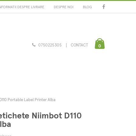
NFORMATII DESPRE LIVRARE
DESPRE NOI
BLOG
0750225305
CONTACT
0
110 Portable Label Printer Alba
etichete Niimbot D110
lba