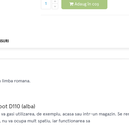
Adaug în coș
NSURI
n limba romana.
ot D110 (alba)
 va gasi utilizarea, de exemplu, acasa sau intr-un magazin. Se r
, nu va ocupa mult spatiu, iar functionarea sa