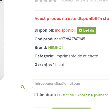
Adaugă review
|
Adaugă înt
Acest produs nu este disponibil în sto
Disponibil:
indisponibil
Detalii
Cod produs:
6972842747945
Brand:
NIIMBOT
Categorie:
Imprimante de etichete
Garanție:
12 luni
Sunt de acord cu
și
termenii și condițiile
politica de