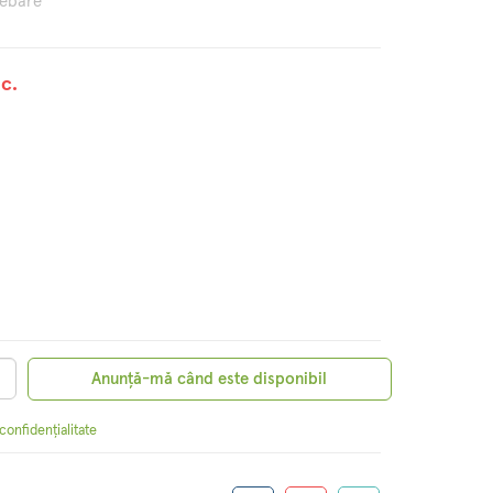
rebare
c.
Anunță-mă când este disponibil
 confidențialitate