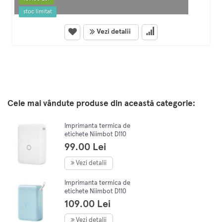
stoc limitat
Vezi detalii
Cele mai vândute produse din această categorie:
Imprimanta termica de
etichete Niimbot D110
Portable Label Printer Alba
99.00 Lei
Vezi detalii
Imprimanta termica de
etichete Niimbot D110
Portable Label Printer
109.00 Lei
Albastra
Vezi detalii