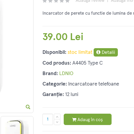
Adaugă review
|
Adaugă înt
Incarcator de perete cu functie de lumina de
39.00 Lei
Disponibil:
stoc limitat
Detalii
Cod produs:
A4405 Type C
Brand:
LDNIO
Categorie:
Incarcatoare telefoane
Garanție:
12 luni
Adaug în coș