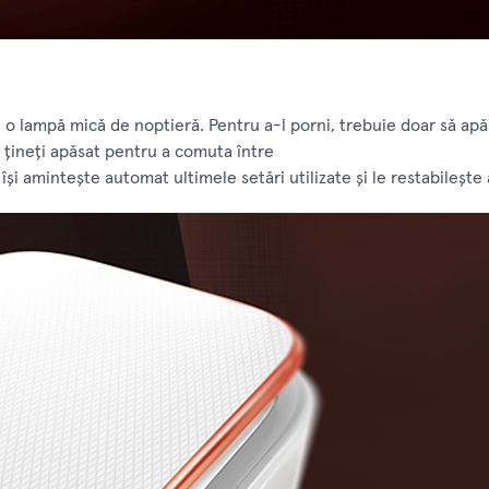
i o lampă mică de noptieră. Pentru a-l porni, trebuie doar să a
u țineți apăsat pentru a comuta între
 își amintește automat ultimele setări utilizate și le restabilește 