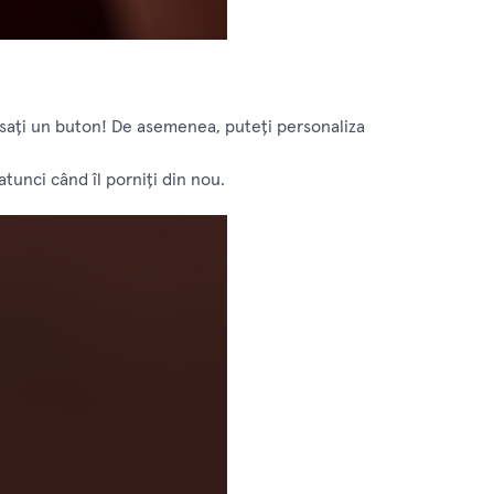
păsați un buton! De asemenea, puteți personaliza
atunci când îl porniți din nou.