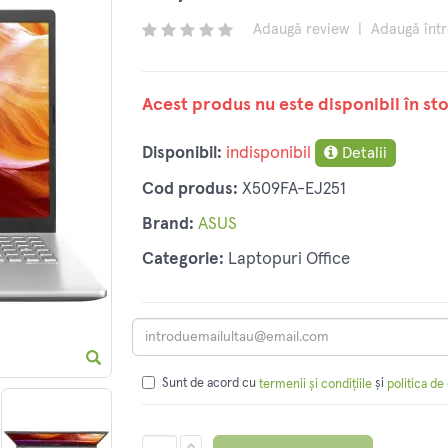
Adaugă review
|
Adaugă înt
Acest produs nu este disponibil în sto
Disponibil:
indisponibil
Detalii
Cod produs:
X509FA-EJ251
Brand:
ASUS
Categorie:
Laptopuri Office
Sunt de acord cu
și
termenii și condițiile
politica de