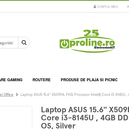
CONTUL MEU
I
ARE GAMING
ROUTERE
PRODUSE DE PLAJA SI PICNIC
i Office
Laptop ASUS 15.6'' X509FA, FHD, Procesor Intel® Core I3-8145U ,
Laptop ASUS 15.6'' X509
Core i3-8145U , 4GB DD
OS, Silver