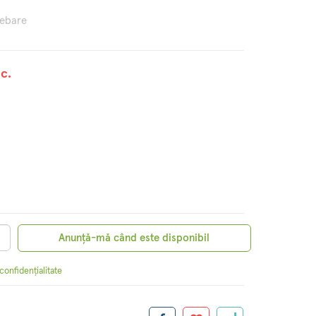
rebare
c.
Anunță-mă când este disponibil
 confidențialitate