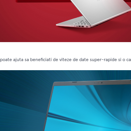
poate ajuta sa beneficiati de viteze de date super-rapide si o c