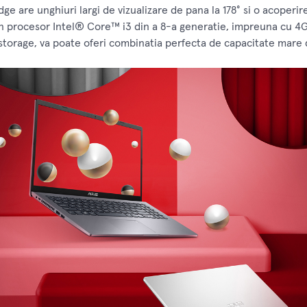
Edge are unghiuri largi de vizualizare de pana la 178° si o acoper
 un procesor Intel® Core™ i3 din a 8-a generatie, impreuna cu 4G
-storage, va poate oferi combinatia perfecta de capacitate mare 