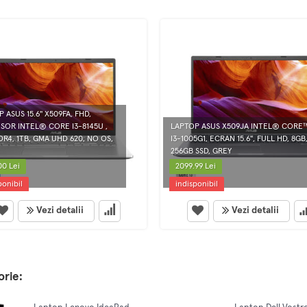
 ASUS 15.6'' X509FA, FHD,
SOR INTEL® CORE I3-8145U ,
LAPTOP ASUS X509JA INTEL® CORE
R4, 1TB, GMA UHD 620, NO OS,
I3-1005G1, ECRAN 15.6", FULL HD, 8GB
256GB SSD, GREY
00 Lei
2099.99 Lei
ponibil
indisponibil
Vezi detalii
Vezi detalii
orie: