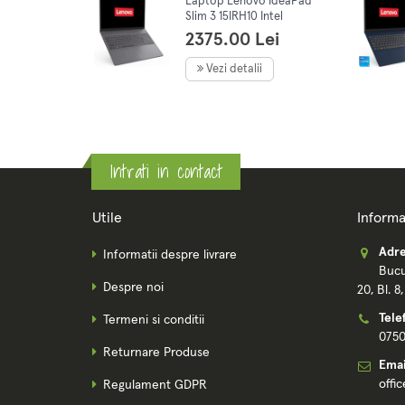
Laptop Lenovo IdeaPad
Slim 3 15IRH10 Intel
Core™ i5-13420H, 15.3"
2375.00 Lei
WUXGA, IPS, 16GB DDR5,
512GB SSD, No OS,Grey
Vezi detalii
Intrati in contact
Utile
Informa
Adre
Informatii despre livrare
Bucu
Despre noi
20, Bl. 8
Tele
Termeni si conditii
075
Returnare Produse
Emai
offi
Regulament GDPR