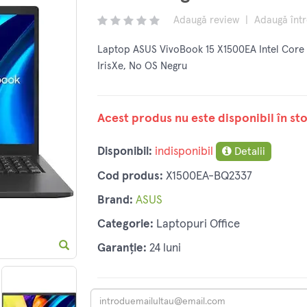
Adaugă review
|
Adaugă înt
Laptop ASUS VivoBook 15 X1500EA Intel Core i
IrisXe, No OS Negru
Acest produs nu este disponibil în sto
Disponibil:
indisponibil
Detalii
Cod produs:
X1500EA-BQ2337
Brand:
ASUS
Categorie:
Laptopuri Office
Garanție:
24 luni