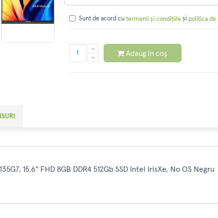
Sunt de acord cu
și
termenii și condițiile
politica de
Adaug în coș
NSURI
135G7, 15.6'' FHD 8GB DDR4 512Gb SSD Intel IrisXe, No OS Negru