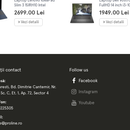
Laptop Lenovo IdeaPad
Laptop Dell Vostr
Slim 3 15IRH10 Intel
FullHD 14 inch i3-
Core™ i5-13420H, 15.3"
4Gb RAM, 256Gb S
2699.00 Lei
1949.00 Lei
WUXGA, IPS, 16GB DDR5,
OS
512Gb SSD, NoOs, Blue
Vezi detalii
Vezi detalii
ții contact
Follow us
Facebook
să:
resti, Bd. Dimitrie Cantemir, Nr.
Instagram
, Sc. C, Et. 1, Ap. 72, Sector 4
fon:
Youtube
0225305
l:
ce@proline.ro