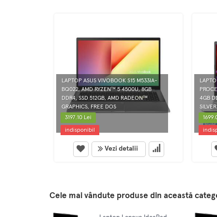
LAPTOP ASUS VIVOBOOK S15 M533IA-
LAPTOP
BQ022, AMD RYZEN™ 5 4500U, 8GB
PROCE
DDR4, SSD 512GB, AMD RADEON™
4GB DD
GRAPHICS, FREE DOS
SILVER
3197.10 Lei
1699.
indisponibil
indis
Vezi detalii
Cele mai vândute produse din această categ