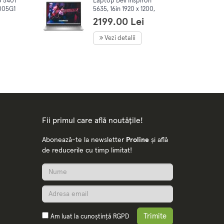
o 5401
Laptop Dell Inspiron
1005G1
5635, 16in 1920 x 1200,
SD, No
AMD Ryzen 5 7530U
2199.00 Lei
6C/12T, 2.0-4.5 GHz, 8Gb
DDR4, 512Gb SSD, Win11
Vezi detalii
Fii primul care află noutățile!
Abonează-te la newsletter
Proline
și află
de reducerile cu timp limitat!
Trimite
Am luat la cunoștință
RGPD