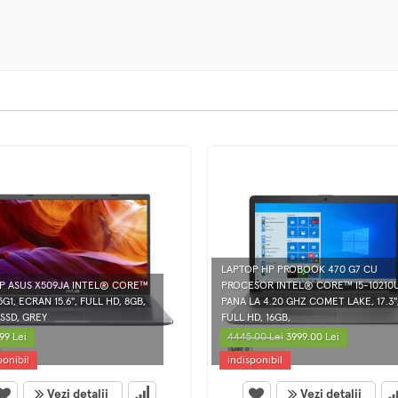
LAPTOP HP PROBOOK 470 G7 CU
P ASUS X509JA INTEL® CORE™
PROCESOR INTEL® CORE™ I5-10210
5G1, ECRAN 15.6", FULL HD, 8GB,
PANA LA 4.20 GHZ COMET LAKE, 17.3"
SSD, GREY
FULL HD, 16GB,
99 Lei
4445.00 Lei
3999.00 Lei
ponibil
indisponibil
Vezi detalii
Vezi detalii