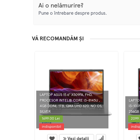
Ai o nelămurire?
Pune o întrebare despre produs.
VĂ RECOMANDĂM ȘI
LAPTOP ASUS 15.6'' X509FA, FHD,
PROCESOR INTEL® CORE I3-8145U ,
LAPTO
4GB DDR4, 1TB, GMA UHD 620, NO OS,
I3-100
SILVER
256GB 
1699.00 Lei
2099.
indisponibil
indis
Vezi detalii