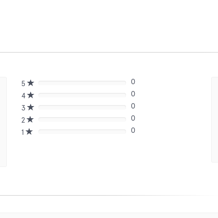
0
5
80%
0
Complete
4
80%
(danger)
0
Complete
3
80%
(danger)
0
Complete
2
80%
(danger)
0
Complete
1
80%
(danger)
Complete
(danger)