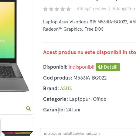
Adaugă review
|
Adaugă înt
Laptop Asus VivoBook S15 M533IA-BQ022, A
Radeon™ Graphics, Free DOS
Acest produs nu este disponibil în sto
Disponibil:
indisponibil
Detalii
Cod produs:
M533IA-BQ022
Brand:
ASUS
Categorie:
Laptopuri Office
Garanție:
24 luni