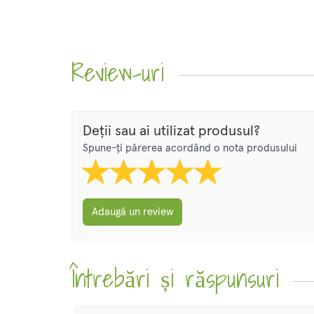
Review-uri
Deții sau ai utilizat produsul?
Spune-ți părerea acordând o nota produsului
Adaugă un review
Întrebări și răspunsuri