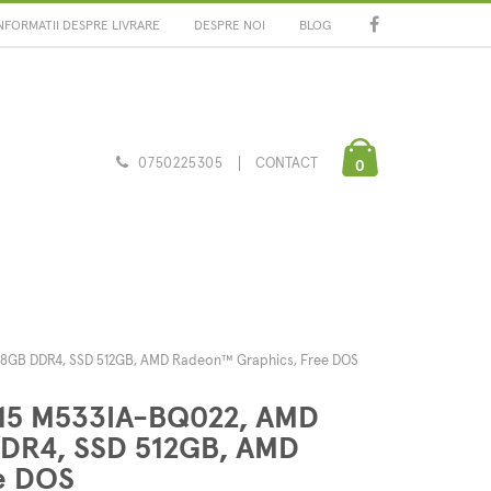
NFORMATII DESPRE LIVRARE
DESPRE NOI
BLOG
0750225305
CONTACT
0
 8GB DDR4, SSD 512GB, AMD Radeon™ Graphics, Free DOS
S15 M533IA-BQ022, AMD
DR4, SSD 512GB, AMD
e DOS