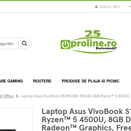
CONTUL MEU
I
ARE GAMING
ROUTERE
PRODUSE DE PLAJA SI PICNIC
i Office
Laptop Asus VivoBook S15 M533IA-BQ022, AMD Ryzen™ 5 4500U,
Laptop Asus VivoBook 
Ryzen™ 5 4500U, 8GB D
Radeon™ Graphics, Fre