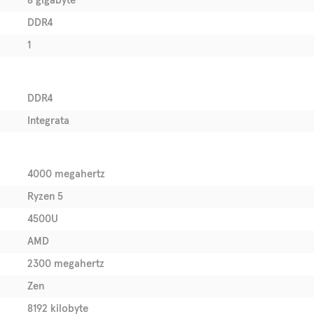
8 gigabyte
DDR4
1
DDR4
Integrata
4000 megahertz
Ryzen 5
4500U
AMD
2300 megahertz
Zen
8192 kilobyte