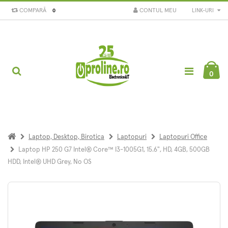
COMPARĂ
CONTUL MEU
LINK-URI
0
0
Laptop, Desktop, Birotica
Laptopuri
Laptopuri Office
Laptop HP 250 G7 Intel® Core™ I3-1005G1, 15.6", HD, 4GB, 500GB
HDD, Intel® UHD Grey, No OS