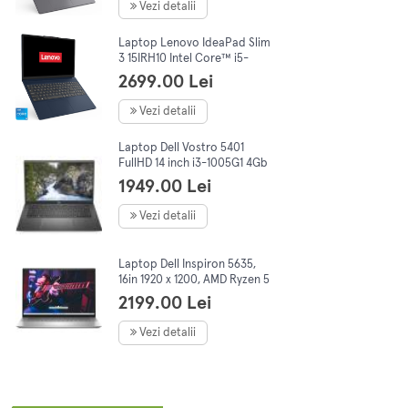
OS,Grey
Vezi detalii
Laptop Lenovo IdeaPad Slim
3 15IRH10 Intel Core™ i5-
13420H, 15.3" WUXGA, IPS,
2699.00 Lei
16GB DDR5, 512Gb SSD, NoOs,
Blue
Vezi detalii
Laptop Dell Vostro 5401
FullHD 14 inch i3-1005G1 4Gb
RAM, 256Gb SSD, No OS
1949.00 Lei
Vezi detalii
Laptop Dell Inspiron 5635,
16in 1920 x 1200, AMD Ryzen 5
7530U 6C/12T, 2.0-4.5 GHz,
2199.00 Lei
8Gb DDR4, 512Gb SSD, Win11
Vezi detalii