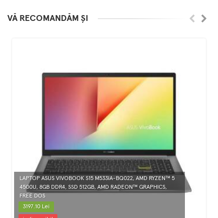
VĂ RECOMANDĂM ȘI
LAPTOP ASUS VIVOBOOK S15 M533IA-BQ022, AMD RYZEN™ 5
4500U, 8GB DDR4, SSD 512GB, AMD RADEON™ GRAPHICS,
FREE DOS
3197.10 Lei