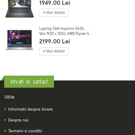
RAM, 256Gb SSD, No OS
1949.00 Lei
Vezi detalii
Laptop Dell Inspiron 5635,
16in 1920 x 1200, AMD Ryzen 5
7530U 6C/12T, 2.0-4.5 GHz,
2199.00 Lei
8Gb DDR4, 512Gb SSD, Win11
Vezi detalii
Intrati in contact
Utile
Informatii despre livrare
Despre noi
Termeni si conditii