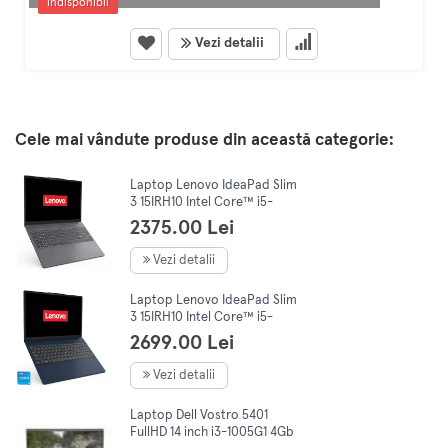
indisponibil
Vezi detalii
Cele mai vândute produse din această categorie:
Laptop Lenovo IdeaPad Slim
3 15IRH10 Intel Core™ i5-
13420H, 15.3" WUXGA, IPS,
2375.00 Lei
16GB DDR5, 512GB SSD, No
OS,Grey
Vezi detalii
Laptop Lenovo IdeaPad Slim
3 15IRH10 Intel Core™ i5-
13420H, 15.3" WUXGA, IPS,
2699.00 Lei
16GB DDR5, 512Gb SSD, NoOs,
Blue
Vezi detalii
Laptop Dell Vostro 5401
FullHD 14 inch i3-1005G1 4Gb