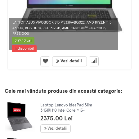
LAPTOP ASUS VIVOBOOK S15 M533IA-BQ022, AMD RYZEN™ 5
4500U, 8GB DDR4, SSD 512GB, AMD RADEON™ GRAPHICS,
FREE DOS
3197.10 Lei
indisponibil
Vezi detalii
Cele mai vândute produse din această categorie:
Laptop Lenovo IdeaPad Slim
3 15IRH10 Intel Core™ i5-
13420H, 15.3" WUXGA, IPS,
2375.00 Lei
16GB DDR5, 512GB SSD, No
OS,Grey
Vezi detalii