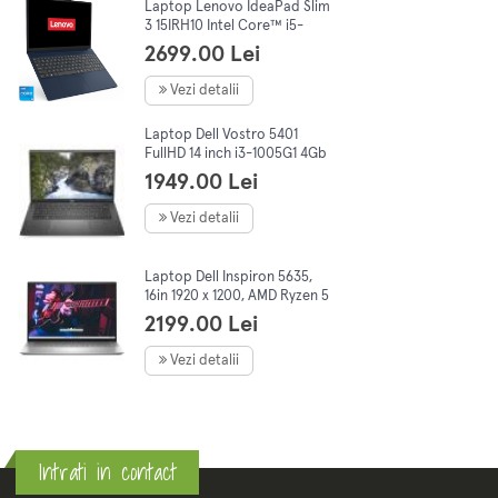
Laptop Lenovo IdeaPad Slim
3 15IRH10 Intel Core™ i5-
13420H, 15.3" WUXGA, IPS,
2699.00 Lei
16GB DDR5, 512Gb SSD, NoOs,
Blue
Vezi detalii
Laptop Dell Vostro 5401
FullHD 14 inch i3-1005G1 4Gb
RAM, 256Gb SSD, No OS
1949.00 Lei
Vezi detalii
Laptop Dell Inspiron 5635,
16in 1920 x 1200, AMD Ryzen 5
7530U 6C/12T, 2.0-4.5 GHz,
2199.00 Lei
8Gb DDR4, 512Gb SSD, Win11
Vezi detalii
Intrati in contact