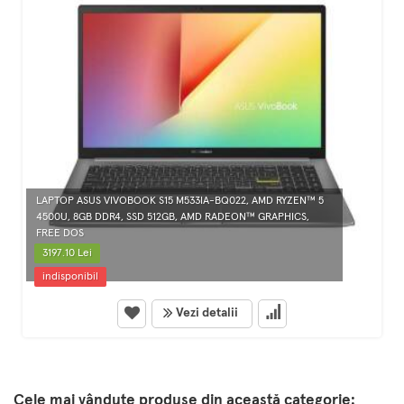
LAPTOP ASUS VIVOBOOK S15 M533IA-BQ022, AMD RYZEN™ 5
4500U, 8GB DDR4, SSD 512GB, AMD RADEON™ GRAPHICS,
FREE DOS
3197.10 Lei
indisponibil
Vezi detalii
Cele mai vândute produse din această categorie: