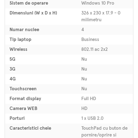
Sistem de operare
Windows 10 Pro
Dimensiuni (W x D x H)
326 x 230 x 17.9 - 0
milimetru
Numar nuclee
4
Tip laptop
Business
Wireless
802.11 ac 2x2
5G
Nu
3G
Nu
4G
Nu
Touchscreen
Nu
Format display
Full HD
Camera WEB
HD
Porturi
1 x USB 2.0
Caracteristici cheie
TouchPad cu buton de
pornire/oprire si