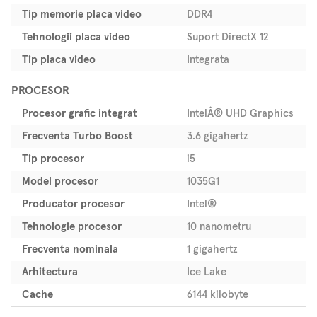
Tip memorie placa video
DDR4
Tehnologii placa video
Suport DirectX 12
Tip placa video
Integrata
PROCESOR
Procesor grafic integrat
IntelÂ® UHD Graphics
Frecventa Turbo Boost
3.6 gigahertz
Tip procesor
i5
Model procesor
1035G1
Producator procesor
Intel®
Tehnologie procesor
10 nanometru
Frecventa nominala
1 gigahertz
Arhitectura
Ice Lake
Cache
6144 kilobyte