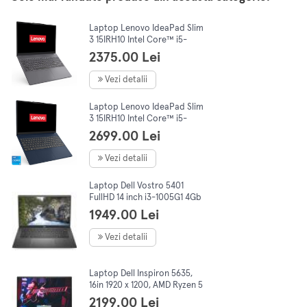
Laptop Lenovo IdeaPad Slim
3 15IRH10 Intel Core™ i5-
13420H, 15.3" WUXGA, IPS,
2375.00 Lei
16GB DDR5, 512GB SSD, No
OS,Grey
Vezi detalii
Laptop Lenovo IdeaPad Slim
3 15IRH10 Intel Core™ i5-
13420H, 15.3" WUXGA, IPS,
2699.00 Lei
16GB DDR5, 512Gb SSD, NoOs,
Blue
Vezi detalii
Laptop Dell Vostro 5401
FullHD 14 inch i3-1005G1 4Gb
RAM, 256Gb SSD, No OS
1949.00 Lei
Vezi detalii
Laptop Dell Inspiron 5635,
16in 1920 x 1200, AMD Ryzen 5
7530U 6C/12T, 2.0-4.5 GHz,
2199.00 Lei