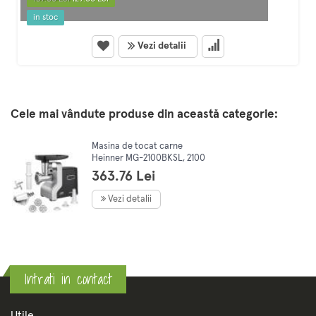
in stoc
Vezi detalii
Cele mai vândute produse din această categorie:
Masina de tocat carne
Heinner MG-2100BKSL, 2100
W, Accesoriu rosii, Cutit Inox,
363.76 Lei
Negru/Argintiu
Vezi detalii
Intrati in contact
Utile