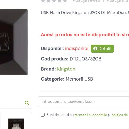
Adaugă review
|
Adaugă înt
USB Flash Drive Kingston 32GB DT MicroDuo,
Acest produs nu este disponibil în sto
Disponibil:
indisponibil
Detalii
Cod produs:
DTDUO3/32GB
Brand:
Kingston
Categorie:
Memorii USB
Sunt de acord cu
și
termenii și condițiile
politica de