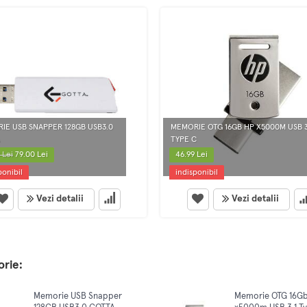
IE USB SNAPPER 128GB USB3.0
MEMORIE OTG 16GB HP X5000M USB 3
TYPE C
 Lei
79.00 Lei
46.99 Lei
ponibil
indisponibil
Vezi detalii
Vezi detalii
orie:
Memorie USB Snapper
Memorie OTG 16G