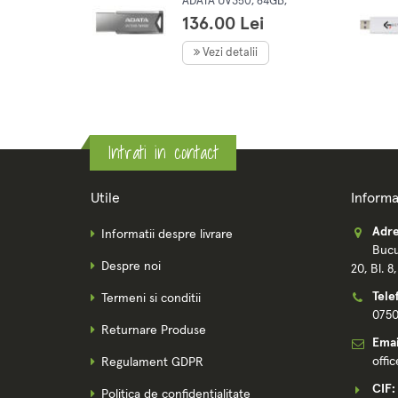
ADATA UV350, 64GB,
USB 3.2
136.00 Lei
Vezi detalii
Intrati in contact
Utile
Informa
Adre
Informatii despre livrare
Bucu
Despre noi
20, Bl. 8
Tele
Termeni si conditii
075
Returnare Produse
Emai
offi
Regulament GDPR
CIF:
Politica de confidentialitate