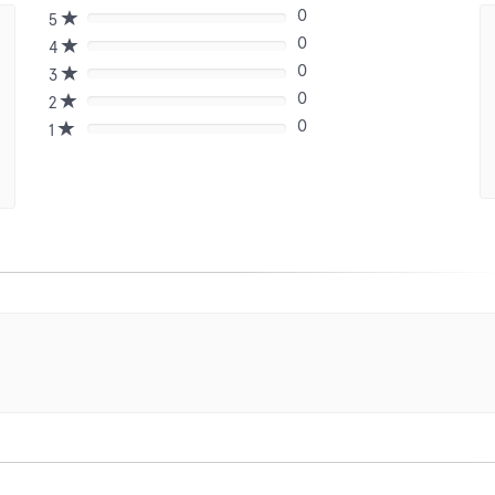
0
5
80%
0
Complete
4
80%
(danger)
0
Complete
3
80%
(danger)
0
Complete
2
80%
(danger)
0
Complete
1
80%
(danger)
Complete
(danger)