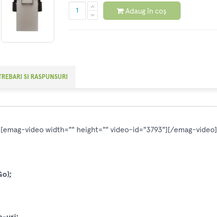
Adaug în coș
TREBARI SI RASPUNSURI
[emag-video width="" height="" video-id="3793"][/emag-video]
o);
e-uri;