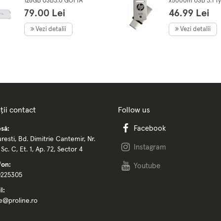
128GB USB3.0 GOTTA
x5000m USB 3.1 T
79.00 Lei
46.99 Lei
Vezi detalii
Vezi detalii
ții contact
Follow us
Facebook
să:
resti, Bd. Dimitrie Cantemir, Nr.
Instagram
, Sc. C, Et. 1, Ap. 72, Sector 4
fon:
Youtube
0225305
l:
ce@proline.ro