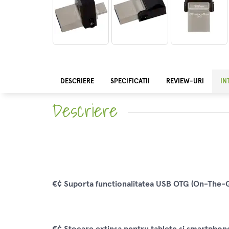
DESCRIERE
SPECIFICATII
REVIEW-URI
IN
Descriere
€¢ Suporta functionalitatea USB OTG (On-The-G
€¢ Stocare extinsa pentru tablete si smartphon