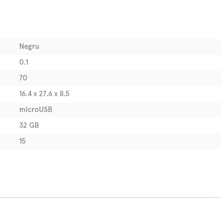
Negru
0.1
70
16.4 x 27.6 x 8.5
microUSB
32 GB
15