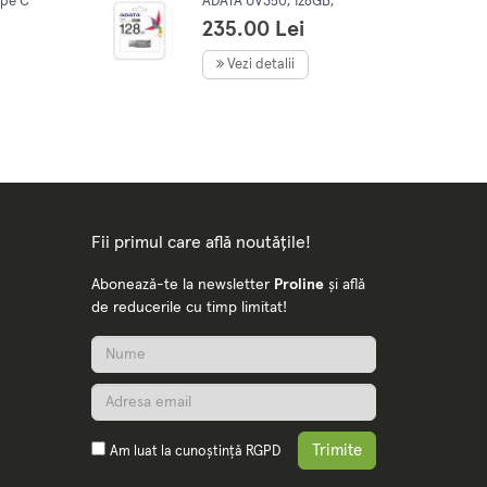
ype C
ADATA UV350, 128GB,
USB 3.2
235.00 Lei
Vezi detalii
Fii primul care află noutățile!
Abonează-te la newsletter
Proline
și află
de reducerile cu timp limitat!
Trimite
Am luat la cunoștință
RGPD