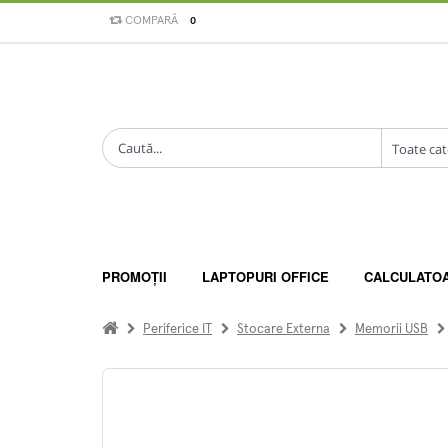
COMPARĂ
0
PROMOȚII
LAPTOPURI OFFICE
CALCULATO
Periferice IT
Stocare Externa
Memorii USB