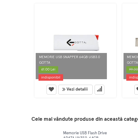
MEMORIE USB SNAPPER 64GB USB3.0
MEMOR
GOTTA
GOTTA
61.00 Lei
99.00
indisponibil
indis
Vezi detalii
Cele mai vândute produse din această categ
Memorie USB Flash Drive